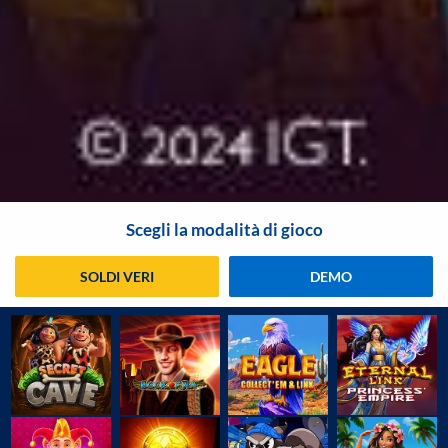
Scegli la modalità di gioco
SOLDI VERI
DEMO