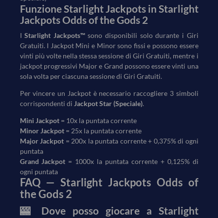
Funzione Starlight Jackpots in Starlight
Jackpots Odds of the Gods 2
I
Starlight Jackpots™
sono disponibili solo durante i Giri
Gratuiti. I Jackpot Mini e Minor sono fissi e possono essere
vinti più volte nella stessa sessione di Giri Gratuiti, mentre i
jackpot progressivi Major e Grand possono essere vinti una
sola volta per ciascuna sessione di Giri Gratuiti.
Per vincere un Jackpot è necessario raccogliere 3 simboli
corrispondenti di
Jackpot Star (Speciale)
.
Mini Jackpot
= 10x la puntata corrente
Minor Jackpot
= 25x la puntata corrente
Major Jackpot
= 200x la puntata corrente + 0,375% di ogni
puntata
Grand Jackpot
= 1000x la puntata corrente + 0,125% di
ogni puntata
FAQ — Starlight Jackpots Odds of
the Gods 2
🎰 Dove posso giocare a Starlight