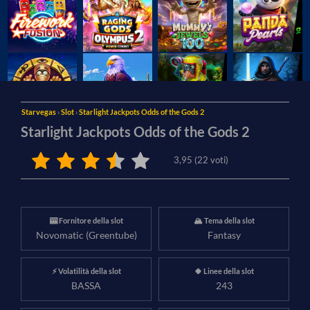
Starvegas
›
Slot
›
Starlight Jackpots Odds of the Gods 2
Starlight Jackpots Odds of the Gods 2
3,95
(
22
voti)
🎰 Fornitore della slot
🏔️ Tema della slot
Novomatic (Greentube)
Fantasy
⚡ Volatilità della slot
🍀 Linee della slot
BASSA
243