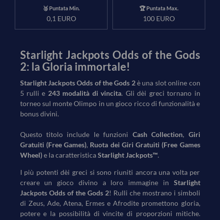
🥈 Puntata Min.
🏆 Puntata Max.
0,1 EURO
100 EURO
Starlight Jackpots Odds of the Gods
2: la Gloria immortale!
Starlight Jackpots Odds of the Gods 2
è una slot online con
5 rulli e
243 modalità di vincita
. Gli dèi greci tornano in
torneo sul monte Olimpo in un gioco ricco di funzionalità e
bonus divini.
Questo titolo include le funzioni
Cash Collection
,
Giri
Gratuiti (Free Games)
,
Ruota dei Giri Gratuiti (Free Games
Wheel)
e la caratteristica
Starlight Jackpots™
.
I più potenti dèi greci si sono riuniti ancora una volta per
creare un gioco divino a loro immagine in
Starlight
Jackpots Odds of the Gods 2
! Rulli che mostrano i simboli
di Zeus, Ade, Atena, Ermes e Afrodite promettono gloria,
potere e la possibilità di vincite di proporzioni mitiche.