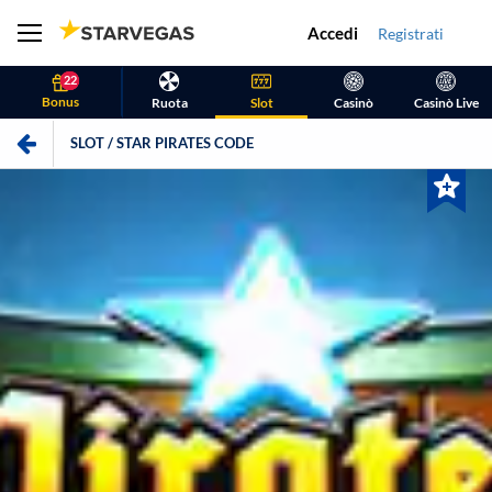
Accedi
Registrati
22
Bonus
Ruota
Slot
Casinò
Casinò Live
SLOT / STAR PIRATES CODE