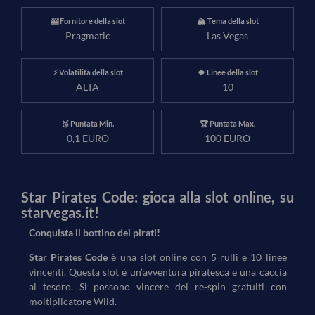
🎰 Fornitore della slot
🏔️ Tema della slot
Pragmatic
Las Vegas
⚡ Volatilità della slot
🍀 Linee della slot
ALTA
10
🥈 Puntata Min.
🏆 Puntata Max.
0,1 EURO
100 EURO
Star Pirates Code: gioca alla slot online, su
starvegas.it!
Conquista il bottino dei pirati!
Star Pirates Code
è una slot online con 5 rulli e 10 linee
vincenti. Questa slot è un’avventura piratesca e una caccia
al tesoro. Si possono vincere dei re-spin gratuiti con
moltiplicatore Wild.