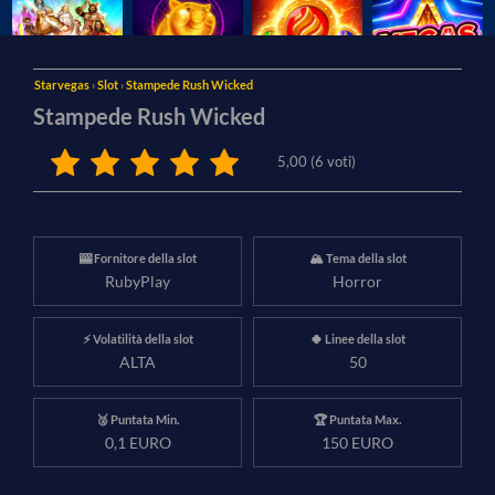
Starvegas
›
Slot
›
Stampede Rush Wicked
Stampede Rush Wicked
5,00
(
6
voti)
🎰 Fornitore della slot
🏔️ Tema della slot
RubyPlay
Horror
⚡ Volatilità della slot
🍀 Linee della slot
ALTA
50
🥈 Puntata Min.
🏆 Puntata Max.
0,1 EURO
150 EURO