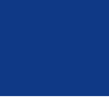
GIOCARE RESPONSABILMENTE