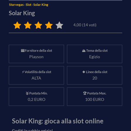
Starvegas
›
Slot
›
Solar King
Solar King
4,00
(
14
voti)
🎰 Fornitore della slot
🏔️ Tema della slot
Playson
Egizio
⚡ Volatilità della slot
🍀 Linee della slot
ALTA
20
🥈 Puntata Min.
🏆 Puntata Max.
0,2 EURO
100 EURO
Solar King: gioca alla slot online
Goditi le sabbie egizie!