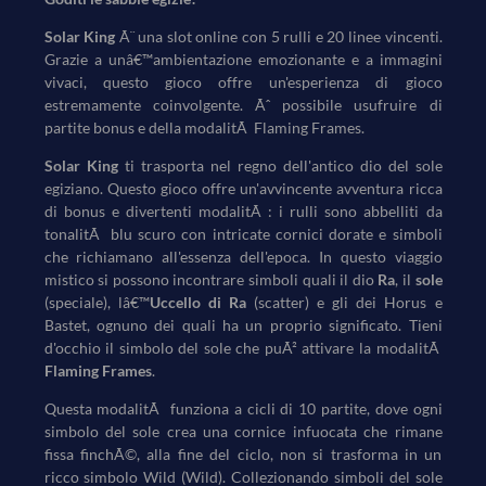
Solar King
Ã¨ una slot online con 5 rulli e 20 linee vincenti.
Grazie a unâ€™ambientazione emozionante e a immagini
vivaci, questo gioco offre un'esperienza di gioco
estremamente coinvolgente. Ãˆ possibile usufruire di
partite bonus e della modalitÃ Flaming Frames.
Solar King
ti trasporta nel regno dell'antico dio del sole
egiziano. Questo gioco offre un'avvincente avventura ricca
di bonus e divertenti modalitÃ : i rulli sono abbelliti da
tonalitÃ blu scuro con intricate cornici dorate e simboli
che richiamano all'essenza dell'epoca. In questo viaggio
mistico si possono incontrare simboli quali il dio
Ra
, il
sole
(speciale), lâ€™
Uccello di Ra
(scatter) e gli dei Horus e
Bastet, ognuno dei quali ha un proprio significato. Tieni
d'occhio il simbolo del sole che puÃ² attivare la modalitÃ
Flaming Frames
.
Questa modalitÃ funziona a cicli di 10 partite, dove ogni
simbolo del sole crea una cornice infuocata che rimane
fissa finchÃ©, alla fine del ciclo, non si trasforma in un
ricco simbolo Wild (Wild). Collezionando simboli del sole