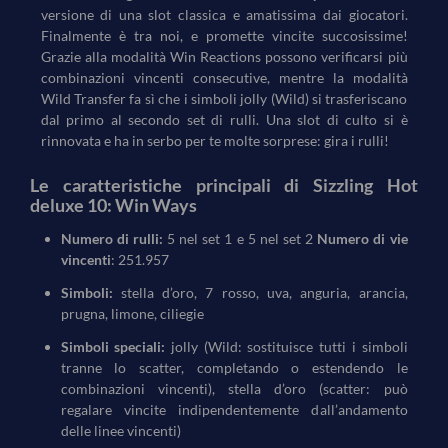
versione di una slot classica e amatissima dai giocatori.
Finalmente è tra noi, e promette vincite succosissime!
Grazie alla modalità Win Reactions possono verificarsi più
combinazioni vincenti consecutive, mentre la modalità
Wild Transfer fa sì che i simboli jolly (Wild) si trasferiscano
dal primo al secondo set di rulli. Una slot di culto si è
rinnovata e ha in serbo per te molte sorprese: gira i rulli!
Le caratteristiche principali di Sizzling Hot
deluxe 10: Win Ways
Numero di rulli:
5 nel set 1 e 5 nel set 2
Numero di vie
vincenti
: 251.957
Simboli:
stella d’oro, 7 rosso, uva, anguria, arancia,
prugna, limone, ciliegie
Simboli speciali:
jolly (Wild: sostituisce tutti i simboli
tranne lo scatter, completando o estendendo le
combinazioni vincenti), stella d’oro (scatter: può
regalare vincite indipendentemente dall’andamento
delle linee vincenti)