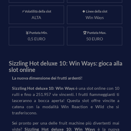
⚡ Volatilità della slot
🍀 Linee della slot
ALTA
Win Ways
🥈 Puntata Min.
🏆 Puntata Max.
0,5 EURO
50 EURO
Sizzling Hot deluxe 10: Win Ways: gioca alla
slot online
La nuova dimensione dei frutti ardenti!
Sizzling Hot deluxe 10: Win Ways
è una slot online con 10
rulli e fino a 251.957 vie vincenti. I frutti fiammeggianti ti
lasceranno a bocca aperta! Questa slot offre vincite a
catena con la modalità Win Reaction e Wild che si
trasferiscono.
Sei pronto per una delle fruit machine più divertenti mai
viste?
Sizzling Hot deluxe 10: Win Ways
è la nuova