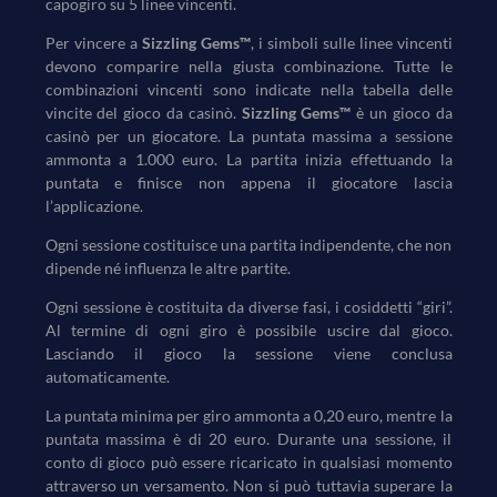
capogiro su 5 linee vincenti.
Per vincere a
Sizzling Gems™
, i simboli sulle linee vincenti
devono comparire nella giusta combinazione. Tutte le
combinazioni vincenti sono indicate nella tabella delle
vincite del gioco da casinò.
Sizzling Gems™
è un gioco da
casinò per un giocatore. La puntata massima a sessione
ammonta a 1.000 euro. La partita inizia effettuando la
puntata e finisce non appena il giocatore lascia
l’applicazione.
Ogni sessione costituisce una partita indipendente, che non
dipende né influenza le altre partite.
Ogni sessione è costituita da diverse fasi, i cosiddetti “giri”.
Al termine di ogni giro è possibile uscire dal gioco.
Lasciando il gioco la sessione viene conclusa
automaticamente.
La puntata minima per giro ammonta a 0,20 euro, mentre la
puntata massima è di 20 euro. Durante una sessione, il
conto di gioco può essere ricaricato in qualsiasi momento
attraverso un versamento. Non si può tuttavia superare la