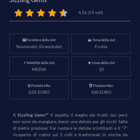
4,56
(
59
voti)
🎰 Fornitore della slot
🏔️ Tema della slot
Novomatic (Greentube)
Frutta
⚡ Volatilità della slot
🍀 Linee della slot
MEDIA
10
🥈 Puntata Min.
🏆 Puntata Max.
0,05 EURO
100 EURO
A
Sizzling Gems™
ti aspetta il meglio dei frutti: qui però
non sono da mangiare, bensì una delizia per gli occhi fatta
di pietre preziose! Fai ruotare le delizie scintillanti e il “7”
ricoperto di rubini sui 5 rulli e trasformali in vincite da