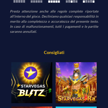
Presta attenzione anche alle regole complete riportate
all’interno del gioco. Decliniamo qualsiasi responsabilità in
merito alla completezza o accuratezza del presente testo.
In caso di malfunzionamenti, tutti i pagamenti e le partite
saranno annullati.
Consigliati