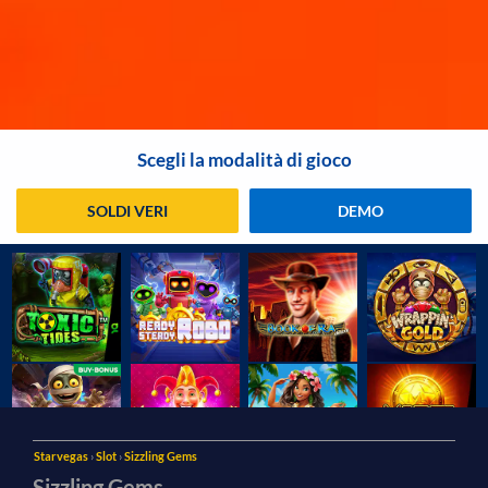
Scegli la modalità di gioco
SOLDI VERI
DEMO
Starvegas
›
Slot
›
Sizzling Gems
Sizzling Gems