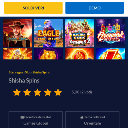
SOLDI VERI
DEMO
Starvegas
›
Slot
›
Shisha Spins
Shisha Spins
5,00
(
2
voti)
🎰 Fornitore della slot
🏔️ Tema della slot
Games Global
Orientale