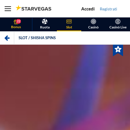
Accedi
Registrati
22
Bonus
Ruota
Slot
Casinò
Casinò Live
SLOT / SHISHA SPINS