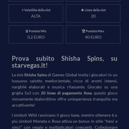
⚡ Volatilità della slot
🍀 Linee della slot
ALTA
20
🥈 Puntata Min.
🏆 Puntata Max.
0,2 EURO
40 EURO
Prova subito Shisha Spins, su
starvegas.it!
La slot
Shisha Spins
di Games Global invita i giocatori in un
lussuoso salotto mediorientale, ricco di aromi intensi,
narghilè elaborati e musica rilassante. Giocato su una
griglia 5x3 con
20 linee di pagamento fisse
, questo gioco
visivamente sbalorditivo offre un'esperienza tranquilla ma
accattivante!
I simboli Wild ravvivano il gioco base, mentre ottenere 6 o
più simboli Moneta o Rosa attiva un bonus in stile "tieni e
vinci" con respin e moltiplicatori crescenti. Collezionare