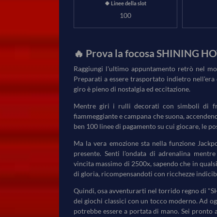
🍀 Linee della slot
100
🔥 Prova la focosa SHINING HO
Raggiungi l'ultimo appuntamento retrò nel mo
Preparati a essere trasportato indietro nell'era
giro è pieno di nostalgia ed eccitazione.
Mentre giri i rulli decorati con simboli di 
fiammeggiante e campana che suona, accendendo 
ben 100 linee di pagamento su cui giocare, le poss
Ma la vera emozione sta nella funzione Jackpot
presente. Senti l'ondata di adrenalina mentre 
vincita massimo di 2500x, sapendo che in qualsi
di gloria, ricompensandoti con ricchezze indicibi
Quindi, osa avventurarti nel torrido regno di "
dei giochi classici con un tocco moderno. Ad ogn
potrebbe essere a portata di mano. Sei pronto ad