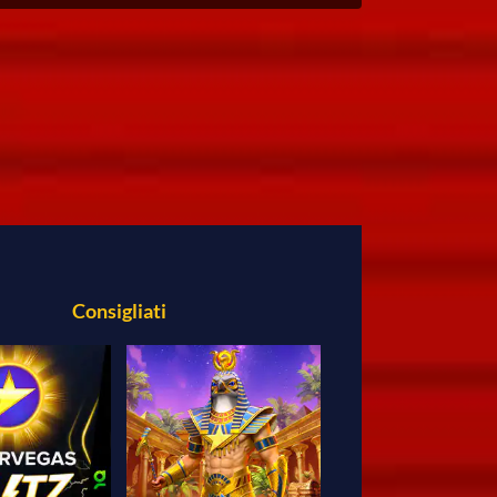
Consigliati