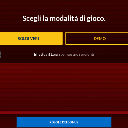
Scegli la modalità di gioco.
SOLDI VERI
DEMO
Effettua il Login
per gestire i preferiti
REGOLE DEI BONUS