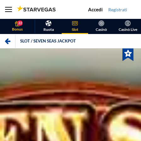
Accedi
Registrati
22
Bonus
Ruota
Slot
Casinò
Casinò Live
SLOT / SEVEN SEAS JACKPOT