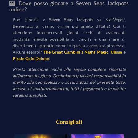
🎰 Dove posso giocare a Seven Seas Jackpots
online?
Puoi giocare a
Seven Seas Jackpots
su StarVegas!
Benvenuto al casinò online più amato d’Italia! Qui ti
attendono innumerevoli giochi ricchi di avvincenti
modalità, elevate possibilità di vincita e una mare di
divertimento, proprio come in questa avventura piratesca!
Alcuni esempi?
The Great Gambini's Night Magic
,
Ulisse
e
Pirate Gold Deluxe
!
Presta attenzione anche alle regole complete riportate
all’interno del gioco. Decliniamo qualsiasi responsabilità in
merito alla completezza o accuratezza del presente testo.
In caso di malfunzionamenti, tutti i pagamenti e le partite
saranno annullati.
Consigliati