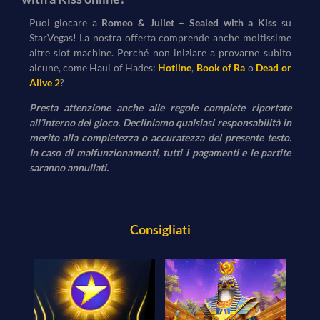
Puoi giocare a
Romeo & Juliet – Sealed with a Kiss
su
StarVegas! La nostra offerta comprende anche moltissime
altre slot machine. Perché non iniziare a provarne subito
alcune, come Haul of Hades:
Hotline
,
Book of Ra
o
Dead or
Alive 2
?
Presta attenzione anche alle regole complete riportate
all’interno del gioco. Decliniamo qualsiasi responsabilità in
merito alla completezza o accuratezza del presente testo.
In caso di malfunzionamenti, tutti i pagamenti e le partite
saranno annullati.
Consigliati