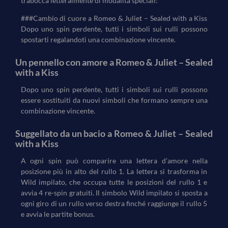
trabocca letteralmente di modalità speciali:
###Cambio di cuore a Romeo & Juliet – Sealed with a Kiss
Dopo uno spin perdente, tutti i simboli sui rulli possono
spostarti regalandoti una combinazione vincente.
Un pennello con amore a Romeo & Juliet – Sealed
with a Kiss
Dopo uno spin perdente, tutti i simboli sui rulli possono
essere sostituiti da nuovi simboli che formano sempre una
combinazione vincente.
Suggellato da un bacio a Romeo & Juliet – Sealed
with a Kiss
A ogni spin può comparire una lettera d’amore nella
posizione più in alto del rullo 1. La lettera si trasforma in
Wild impilato, che occupa tutte le posizioni del rullo 1 e
avvia 4 re-spin gratuiti. Il simbolo Wild impilato si sposta a
ogni giro di un rullo verso destra finché raggiunge il rullo 5
e avvia le partite bonus.