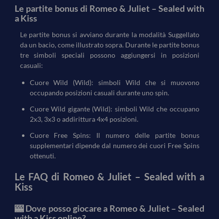
Le partite bonus di Romeo & Juliet – Sealed with
a Kiss
Le partite bonus si avviano durante la modalità Suggellato
da un bacio, come illustrato sopra. Durante le partite bonus
tre simboli speciali possono aggiungersi in posizioni
casuali:
Cuore Wild (Wild): simboli Wild che si muovono
occupando posizioni casuali durante uno spin.
Cuore Wild gigante (Wild): simboli Wild che occupano
2x3, 3x3 o addirittura 4x4 posizioni.
Cuore Free Spins: Il numero delle partite bonus
supplementari dipende dal numero dei cuori Free Spins
ottenuti.
Le FAQ di Romeo & Juliet – Sealed with a
Kiss
🎰 Dove posso giocare a Romeo & Juliet – Sealed
with a Kiss online?