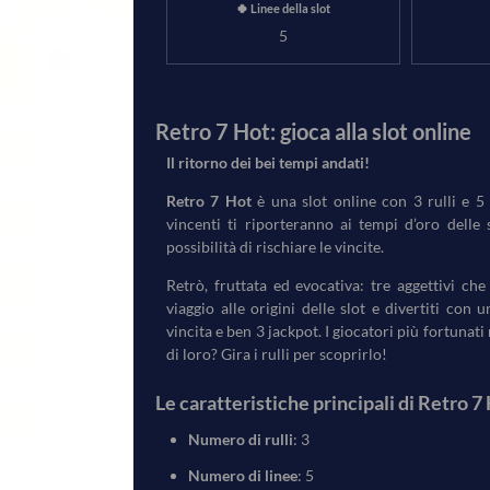
🍀 Linee della slot
5
Retro 7 Hot: gioca alla slot online
Il ritorno dei bei tempi andati!
Retro 7 Hot
è una slot online con 3 rulli e 5 
vincenti ti riporteranno ai tempi d’oro delle 
possibilità di rischiare le vincite.
Retrò, fruttata ed evocativa: tre aggettivi ch
viaggio alle origini delle slot e divertiti con 
vincita e ben 3 jackpot. I giocatori più fortunat
di loro? Gira i rulli per scoprirlo!
Le caratteristiche principali di Retro 7
Numero di rulli
: 3
Numero di linee
: 5