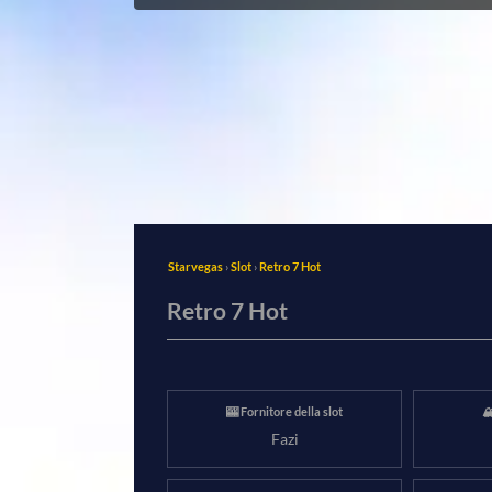
Starvegas
›
Slot
›
Retro 7 Hot
Retro 7 Hot
🎰 Fornitore della slot

Fazi