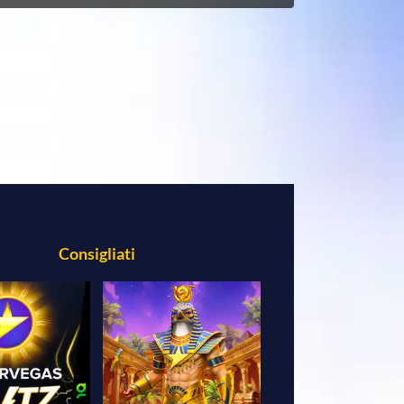
Consigliati