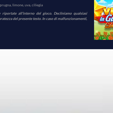
 prugna, limone, uva, ciliegia
riportate all’interno del gioco. Decliniamo qualsiasi
ratezza del presente testo. In caso di malfunzionamenti,