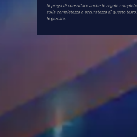
Si prega di consultare anche le regole complete 
sulla completezza o accuratezza di questo testo.
le giocate.