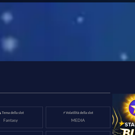
️ Tema della slot
⚡ Volatilità della slot
Fantasy
MEDIA