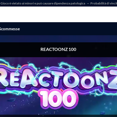
l Gioco è vietato ai minori e può causare dipendenza patologica
—
Probabilità di vinci
Scommesse
REACTOONZ 100