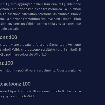
enti. Questo aggiunge 1 delle 4 funzionalità Quantistiche
ncision. La funzione Implosion trasforma da 3 a 6 simboli
ti. La funzione Alteration seleziona un simbolo Blob e
bolo. La funzione Demolition rimuove tutti i simboli Blob
cision aggiunge un Wild al centro della griglia e crea due
mbolo casuale.
oonz 100
ntoon, viene attivata la funzione Gargantoon. Vengono
simboli Wild, che possono sostituire tutti i simboli. Il
2 e poi in un colossale Wild 3x3.
nz 100
one Instability può attivarsi casualmente. Questa aggiunge
 Reactoonz 100
lmente 1 tipo di simbolo Blob come simbolo fluttuante. Se
la griglia 2 simboli Wild.