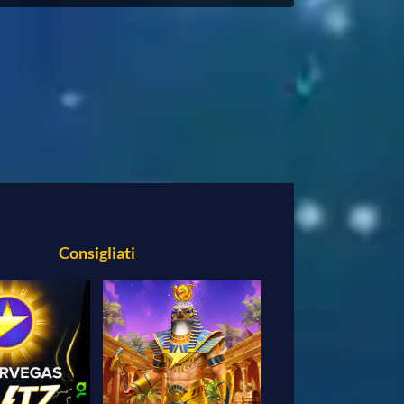
Consigliati