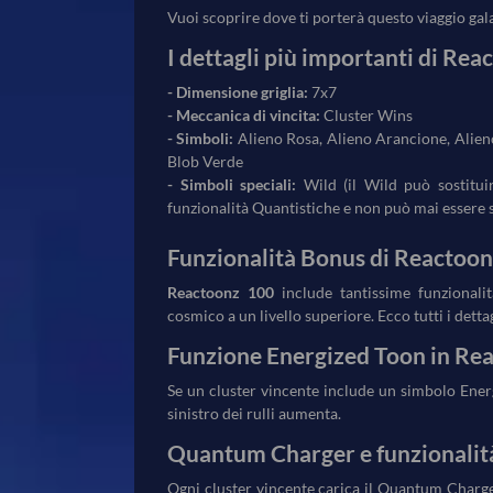
Vuoi scoprire dove ti porterà questo viaggio gal
I dettagli più importanti di Re
- Dimensione griglia:
7x7
- Meccanica di vincita:
Cluster Wins
- Simboli:
Alieno Rosa, Alieno Arancione, Alieno
Blob Verde
- Simboli speciali:
Wild (il Wild può sostitui
funzionalità Quantistiche e non può mai essere
Funzionalità Bonus di Reactoon
Reactoonz 100
include tantissime funzionali
cosmico a un livello superiore. Ecco tutti i dettag
Funzione Energized Toon in Re
Se un cluster vincente include un simbolo Energ
sinistro dei rulli aumenta.
Quantum Charger e funzionalit
Ogni cluster vincente carica il Quantum Charg