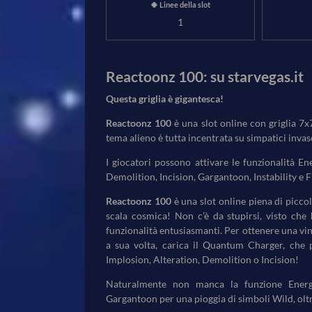
🍀 Linee della slot
1
Reactoonz 100: su starvegas.it
Questa griglia è gigantesca!
Reactoonz 100
è una slot online con griglia 7
tema alieno è tutta incentrata su simpatici invasor
I giocatori possono attivare le funzionalità E
Demolition, Incision, Gargantoon, Instability e F
Reactoonz 100
è una slot online piena di picco
scala cosmica! Non c’è da stupirsi, visto che
funzionalità entusiasmanti. Per ottenere una vin
a sua volta, carica il Quantum Charger, che p
Implosion, Alteration, Demolition o Incision!
Naturalmente non manca la funzione Energiz
Gargantoon per una pioggia di simboli Wild, oltre