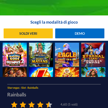
Scegli la modalità di gioco
SOLDI VERI
DEMO
Starvegas
›
Slot
›
Rainballs
Rainballs
4,60
(
5
voti)