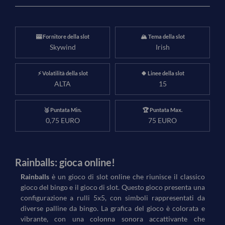
🎰 Fornitore della slot
🏔️ Tema della slot
Skywind
Irish
⚡ Volatilità della slot
🍀 Linee della slot
ALTA
15
🥈 Puntata Min.
🏆 Puntata Max.
0,75 EURO
75 EURO
Rainballs: gioca online!
Rainballs
è un gioco di slot online che riunisce il classico
gioco del bingo e il gioco di slot. Questo gioco presenta una
configurazione a rulli 5x5, con simboli rappresentati da
diverse palline da bingo. La grafica del gioco è colorata e
vibrante, con una colonna sonora accattivante che