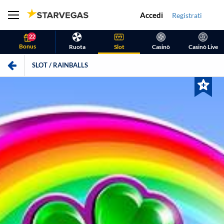
Accedi
Registrati
22
Bonus
Ruota
Slot
Casinò
Casinò Live
SLOT / RAINBALLS