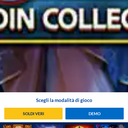
Scegli la modalità di gioco
SOLDI VERI
DEMO