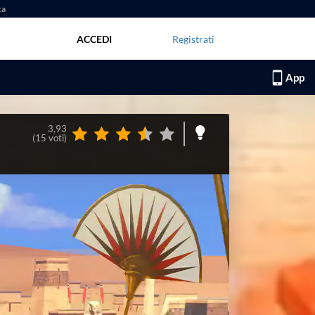
ta
ACCEDI
Registrati
App
3,93
(
15
voti)