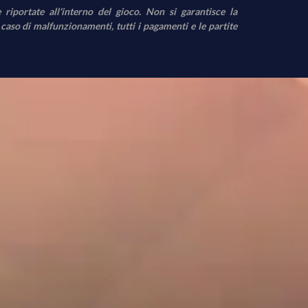
riportate all'interno del gioco. Non si garantisce la
caso di malfunzionamenti, tutti i pagamenti e le partite