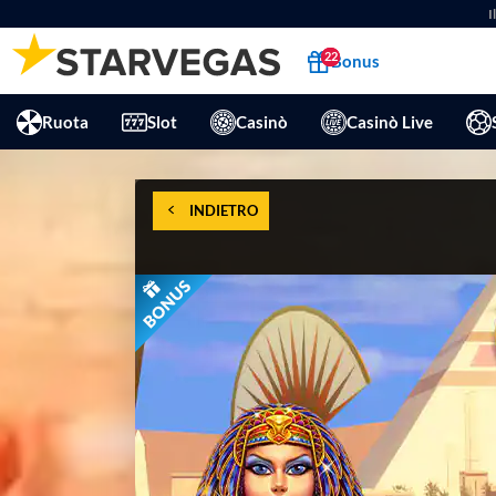
I
22
Bonus
Ruota
Slot
Casinò
Casinò Live
INDIETRO