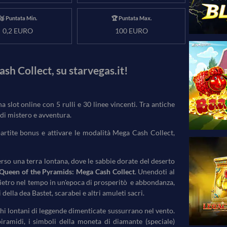
🥈 Puntata Min.
🏆 Puntata Max.
0,2 EURO
100 EURO
h Collect, su starvegas.it!
na slot online con 5 rulli e 30 linee vincenti. Tra antiche
 di mistero e avventura.
partite bonus e attivare le modalità Mega Cash Collect,
verso una terra lontana, dove le sabbie dorate del deserto
Queen of the Pyramids: Mega Cash Collect
. Unendoti al
dietro nel tempo in un'epoca di prosperitò e abbondanza,
della dea Bastet, scarabei e altri amuleti sacri.
 echi lontani di leggende dimenticate sussurrano nel vento.
iramidi, i simboli della moneta di diamante (speciale)