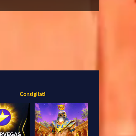
Consigliati