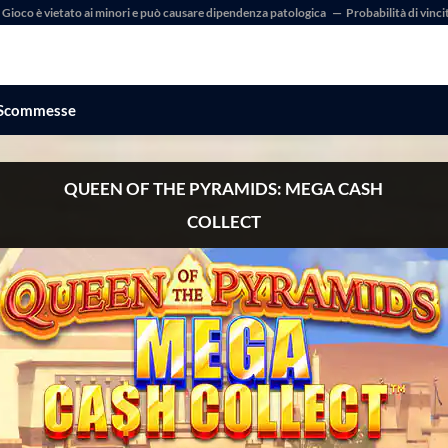
l Gioco è vietato ai minori e può causare dipendenza patologica
—
Probabilità di vinci
Scommesse
QUEEN OF THE PYRAMIDS: MEGA CASH
COLLECT