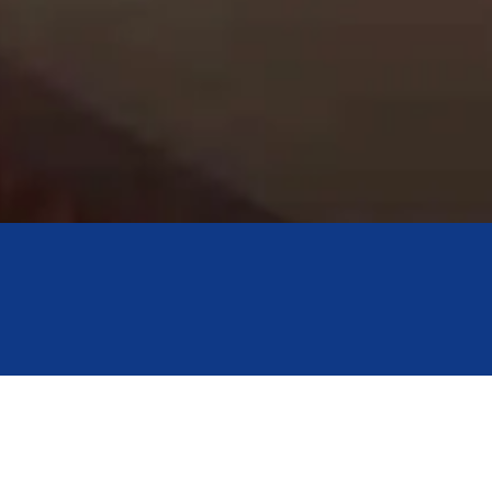
PRELIEVI CELERI