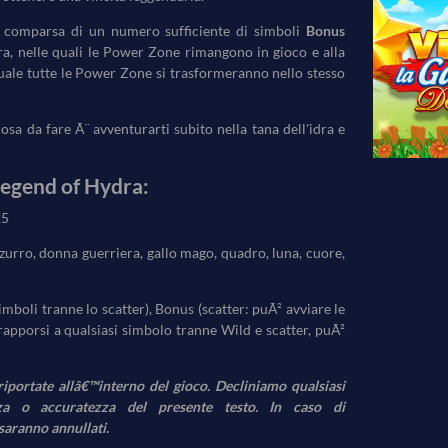
la comparsa di un numero sufficiente di simboli
Bonus
ra, nelle quali le Power Zone rimangono in gioco e alla
quale tutte le Power Zone si trasformeranno nello stesso
osa da fare Ã¨ avventurarti subito nella tana dell'idra e
 Legend of Hydra:
25
zzurro, donna guerriera, gallo mago, quadro, luna, cuore,
simboli tranne lo scatter), Bonus (scatter: puÃ² avviare le
apporsi a qualsiasi simbolo tranne Wild e scatter, puÃ²
iportate allâ€™interno del gioco. Decliniamo qualsiasi
za o accuratezza del presente testo. In caso di
 saranno annullati.