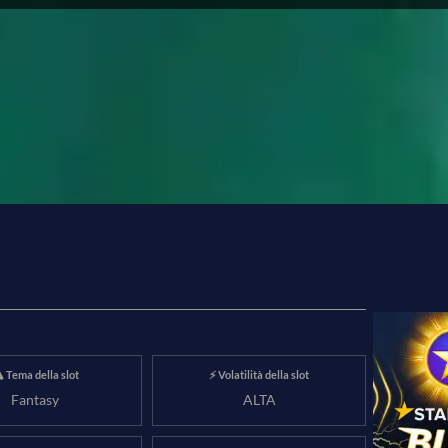
️ Tema della slot
⚡ Volatilità della slot
Fantasy
ALTA