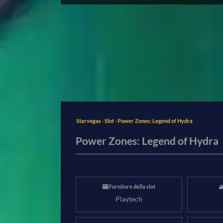
Starvegas
›
Slot
›
Power Zones: Legend of Hydra
Power Zones: Legend of Hydra
🎰 Fornitore della slot

Playtech