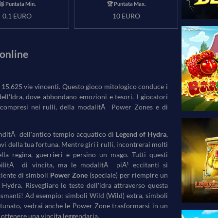
🥈 Puntata Min.
🏆 Puntata Max.
0,1 EURO
10 EURO
 online
e 15.625 vie vincenti. Questo gioco mitologico conduce i
ell'Idra, dove abbondano emozioni e tesori. I giocatori
i compresi nei rulli, della modalitÃ Power Zones e di
onditÃ dell'antico tempio acquatico di
Legend of Hydra
,
i della tua fortuna. Mentre giri i rulli, incontrerai molti
ella regina, guerrieri e persino un mago. Tutti questi
ilitÃ di vincita, ma le modalitÃ piÃ¹ eccitanti si
iente di simboli
Power Zone
(speciale) per riempire un
ydra. Risvegliare le teste dell'idra attraverso questa
asmanti! Ad esempio: simboli Wild (Wild) extra, simboli
ortunato, vedrai anche le Power Zone trasformarsi in un
 ottenere una vincita leggendaria.