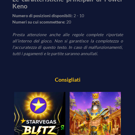
Keno
Numero di posizioni disponibili:
2 - 10
Numeri su cui scommettere:
20
Presta attenzione anche alle regole complete riportate
all’interno del gioco. Non si garantisce la completezza o
l'accuratezza di questo testo. In caso di malfunzionamenti,
tutti i pagamenti e le partite saranno annullati.
Consigliati