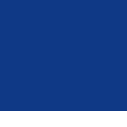
GIOCARE RESPONSABILMENTE