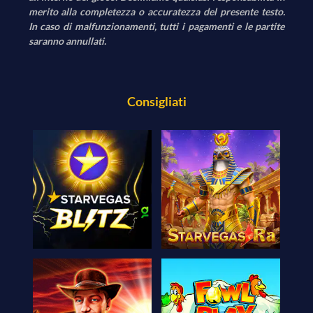
merito alla completezza o accuratezza del presente testo.
In caso di malfunzionamenti, tutti i pagamenti e le partite
saranno annullati.
Consigliati