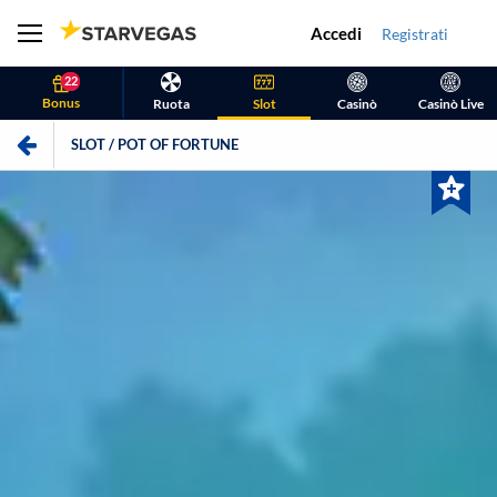
Accedi
Registrati
22
Bonus
Ruota
Slot
Casinò
Casinò Live
SLOT / POT OF FORTUNE