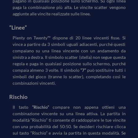
pagano in qualsiasi posizione sullo schermo. Su ogni linea
paga la combinazione più alta. Le vincite scatter vengono
aggiunte alle vincite realizzate sulle linee.
“Linee”
Plenty on Twenty™ dispone di 20 linee vincenti fisse. Si
vince a partire da 3 simboli uguali adiacenti, purché questi
compaiano su una linea vincente con un andamento da
sinistra a destra. Il simbolo scatter (stella) non segue questa
regola e paga in qualsiasi posizione sullo schermo, purché
compaia almeno 3 volte. Il simbolo
“7”
può sostituire tutti i
simboli del gioco (tranne lo scatter), completando così le
combinazioni vincenti.
Rischio
Il tasto
“Rischio”
compare non appena ottieni una
combinazione vincente su una linea attiva. La partita in
modalità “Rischio” ti consente di raddoppiare le tue vincite
con una probabilità del 50:50. Se desideri rischiare clicca
sul tasto “Rischio” e avvia la partita in questa modalità. Se