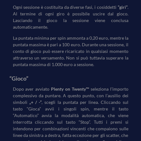
Ogni sessione è costituita da diverse fasi, i cosiddetti
“giri”
.
Al termine di ogni giro è possibile uscire dal gioco.
Lasciando il gioco la sessione viene conclusa
automaticamente.
La puntata minima per spin ammonta a 0,20 euro, mentre la
puntata massima è pari a 100 euro. Durante una sessione, il
conto di gioco può essere ricaricato in qualsiasi momento
attraverso un versamento. Non si può tuttavia superare la
puntata massima di 1.000 euro a sessione.
“Gioco”
Dopo aver avviato
Plenty on Twenty™
seleziona l’importo
complessivo da puntare. A questo punto, con l’ausilio dei
simboli
„+ / -“
, scegli la puntata per linea. Cliccando sul
tasto “Gioca” avvii i singoli spin, mentre il tasto
“Automatico” avvia la modalità automatica, che viene
interrotta cliccando sul tasto “Stop”. Tutti i premi si
intendono per combinazioni vincenti che compaiono sulle
linee da sinistra a destra, fatta eccezione per gli scatter, che