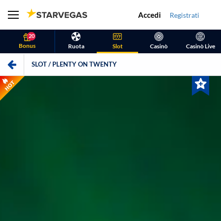
Accedi
Registrati
20
Bonus
Ruota
Slot
Casinò
Casinò Live
SLOT / PLENTY ON TWENTY