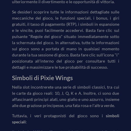
ulteriormente il divertimento e le opportunità di vittoria.
Se desideri scoprire tutte le informazioni dettagliate sulle
meccaniche del gioco, le funzioni speciali, i bonus, i giri
gratuiti, il tasso di pagamento (RTP), i simboli in espansione
e le vincite, puoi facilmente accedervi. Basta fare clic sul
pulsante "Regole del gioco" situato immediatamente sotto
la schermata del gioco. In alternativa, tutte le informazioni
sul gioco sono a portata di mano in qualsiasi momento
durante la tua sessione di gioco. Basta fare clic sull'icona "i"
posizionata all'interno del gioco per consultare tutti i
dettagli e massimizzare le tue probabilità di successo.
Simboli di Pixie Wings
Nella slot incontrerete una serie di simboli classici, tra cui
le carte da gioco reali: 10, J, Q, K e A. Inoltre, ci sono due
affascinanti principi alati, uno giallo e uno azzurro, insieme
alle due graziose principesse, una fata rosa e l'altra verde.
Tuttavia, i veri protagonisti del gioco sono i
simboli
speciali
: