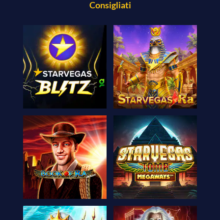
Consigliati