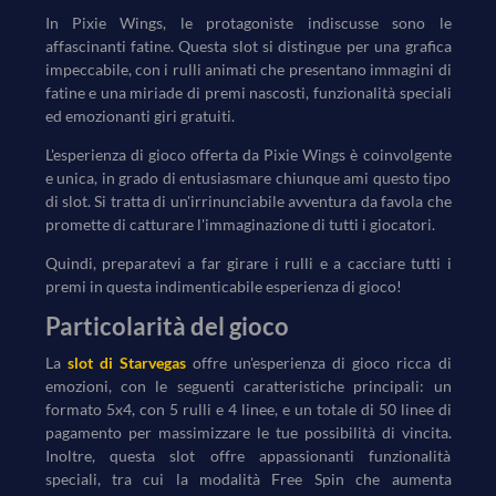
In Pixie Wings, le protagoniste indiscusse sono le
affascinanti fatine. Questa slot si distingue per una grafica
impeccabile, con i rulli animati che presentano immagini di
fatine e una miriade di premi nascosti, funzionalità speciali
ed emozionanti giri gratuiti.
L'esperienza di gioco offerta da Pixie Wings è coinvolgente
e unica, in grado di entusiasmare chiunque ami questo tipo
di slot. Si tratta di un'irrinunciabile avventura da favola che
promette di catturare l'immaginazione di tutti i giocatori.
Quindi, preparatevi a far girare i rulli e a cacciare tutti i
premi in questa indimenticabile esperienza di gioco!
Particolarità del gioco
La
slot di Starvegas
offre un'esperienza di gioco ricca di
emozioni, con le seguenti caratteristiche principali: un
formato 5x4, con 5 rulli e 4 linee, e un totale di 50 linee di
pagamento per massimizzare le tue possibilità di vincita.
Inoltre, questa slot offre appassionanti funzionalità
speciali, tra cui la modalità Free Spin che aumenta