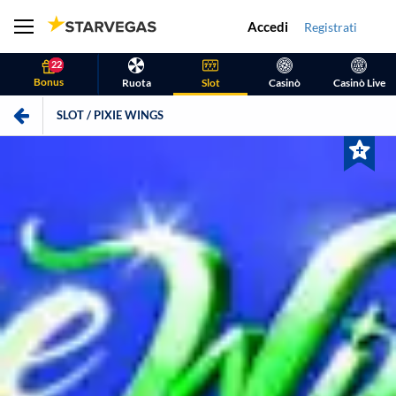
Accedi
Registrati
22
Bonus
Ruota
Slot
Casinò
Casinò Live
SLOT / PIXIE WINGS