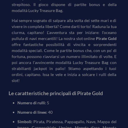
strepitoso. Il gioco dispone di partite bonus e della
modalità Lucky Treasure Bag.
Hai sempre sognato di salpare alla volta dei sette mari e di
vivere in completa libertà? Come darti torto! Raduna la tua
ciurma, capitano! L’avventura sta per iniziare: l’oceano
pullula di navi mercantili! La nostra slot online
Pirate Gold
offre fantastiche possibilità di vincita e sorprendenti
modalità speciali. Come le partite bonus che, con un po’ di
fortuna, possono riavviarsi un numero illimitato di volte. E
poi ancora l’avvincente modalità Lucky Treasure Bag con
strabilianti jackpot in palio! Stiamo aspettando i tuoi
ordini, capitano. Issa le vele e inizia a solcare i rulli della
slot!
Le caratteristiche principali di Pirate Gold
Numero di rulli:
5
Numero di linee:
40
Simboli:
Pirata, Piratessa, Pappagallo, Nave, Mappa del
tesoro, Cannocchiale, Uncino, Moneta d’oro, Moneta