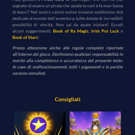
sognato di essere un pirata che assale le navi e fa man bassa
di tesori? Nel nostro casinò online troverai moltissime slot
dedicate al mondo dell’avventura, tutte dotate di incredibili
possibilità di vincita. Non sai da quale iniziare? Eccoti
alcuni suggerimenti:
Book of Ra Magic
,
Irish Pot Luck
e
Book of Stars
!
Presta attenzione anche alle regole complete riportate
all’interno del gioco. Decliniamo qualsiasi responsabilità in
merito alla completezza o accuratezza del presente testo.
In caso di malfunzionamenti, tutti i pagamenti e le partite
saranno annullati.
Consigliati