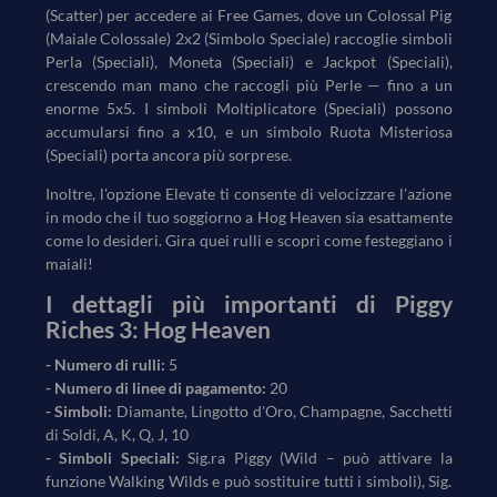
(Scatter) per accedere ai Free Games, dove un Colossal Pig
(Maiale Colossale) 2x2 (Simbolo Speciale) raccoglie simboli
Perla (Speciali), Moneta (Speciali) e Jackpot (Speciali),
crescendo man mano che raccogli più Perle — fino a un
enorme 5x5. I simboli Moltiplicatore (Speciali) possono
accumularsi fino a x10, e un simbolo Ruota Misteriosa
(Speciali) porta ancora più sorprese.
Inoltre, l'opzione Elevate ti consente di velocizzare l'azione
in modo che il tuo soggiorno a Hog Heaven sia esattamente
come lo desideri. Gira quei rulli e scopri come festeggiano i
maiali!
I dettagli più importanti di Piggy
Riches 3: Hog Heaven
- Numero di rulli:
5
- Numero di linee di pagamento:
20
- Simboli:
Diamante, Lingotto d'Oro, Champagne, Sacchetti
di Soldi, A, K, Q, J, 10
- Simboli Speciali:
Sig.ra Piggy (Wild – può attivare la
funzione Walking Wilds e può sostituire tutti i simboli), Sig.