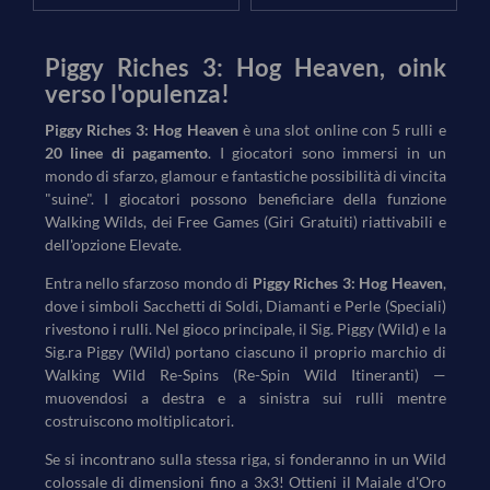
Piggy Riches 3: Hog Heaven, oink
verso l'opulenza!
Piggy Riches 3: Hog Heaven
è una slot online con 5 rulli e
20 linee di pagamento
. I giocatori sono immersi in un
mondo di sfarzo, glamour e fantastiche possibilità di vincita
"suine". I giocatori possono beneficiare della funzione
Walking Wilds, dei Free Games (Giri Gratuiti) riattivabili e
dell'opzione Elevate.
Entra nello sfarzoso mondo di
Piggy Riches 3: Hog Heaven
,
dove i simboli Sacchetti di Soldi, Diamanti e Perle (Speciali)
rivestono i rulli. Nel gioco principale, il Sig. Piggy (Wild) e la
Sig.ra Piggy (Wild) portano ciascuno il proprio marchio di
Walking Wild Re-Spins (Re-Spin Wild Itineranti) —
muovendosi a destra e a sinistra sui rulli mentre
costruiscono moltiplicatori.
Se si incontrano sulla stessa riga, si fonderanno in un Wild
colossale di dimensioni fino a 3x3! Ottieni il Maiale d'Oro