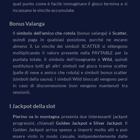
quel punto come è facile immaginare il gioco termina e si
incassano le vincite accumulate.
Bonus Valanga
Il
simbolo dell'amico che rotola
(bonus valanga) è
Scatter
,
quindi paga in qualsiasi posizione, purché ne escano
almeno 3. Le vincite dei simboli SCATTER si ottengono
moltiplicando il valore presente nella PAYTABLE per la
puntata totale. Il simbolo dell'insegnante è
Wild
, quindi
sostituisce tutti gli altri simboli nel gioco tranne scatter
(palle di neve e amico che rotola) e simboli bonus scatter
(simboli della sauna). I simboli Wild bloccati vengono persi
in caso di disconnessione (non vengono mantenuti tra
sessioni).
I Jackpot della slot
Pierino va in montagna
presenta due interessanti jackpot
progressivi, chiamati
Golden Jackpot e Silver Jackpot
. Il
Golden Jackpot arriva spesso a importi molto alti e può
essere vinto in modo casuale, indipendentemente dalle