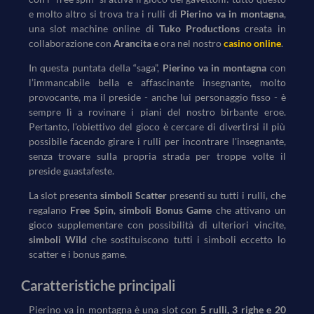
e molto altro si trova tra i rulli di
Pierino va in montagna
,
una slot machine online di
Tuko Productions
creata in
collaborazione con
Arancita
e ora nel nostro
casino online
.
In questa puntata della “saga”,
Pierino va in montagna
con
l’immancabile bella e affascinante insegnante, molto
provocante, ma il preside - anche lui personaggio fisso - è
sempre lì a rovinare i piani del nostro birbante eroe.
Pertanto, l'obiettivo del gioco è cercare di divertirsi il più
possibile facendo girare i rulli per incontrare l'insegnante,
senza trovare sulla propria strada per troppe volte il
preside guastafeste.
La slot presenta
simboli Scatter
presenti su tutti i rulli, che
regalano
Free Spin
,
simboli Bonus Game
che attivano un
gioco supplementare con possibilità di ulteriori vincite,
simboli Wild
che sostituiscono tutti i simboli eccetto lo
scatter e i bonus game.
Caratteristiche principali
Pierino va in montagna è una slot con
5 rulli, 3 righe e 20