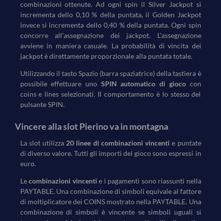
combinazioni ottenute. Ad ogni spin il Silver Jackpot si
incrementa dello 0,10 % della puntata, il Golden Jackpot
invece si incrementa dello 0,40 % della puntata. Ogni spin
concorre all'assegnazione dei jackpot. L'assegnazione
avviene in maniera casuale. La probabilità di vincita dei
jackpot è direttamente proporzionale alla puntata totale.
Utilizzando il tasto Spazio (barra spaziatrice) della tastiera è
possibile effettuare uno
SPIN automatico di gioco
con
coins e lines selezionati. Il comportamento è lo stesso del
pulsante SPIN.
Vincere alla slot Pierino va in montagna
La slot utilizza
20 linee di combinazioni vincenti
e puntate
di diverso valore. Tutti gli importi del gioco sono espressi in
euro.
Le
combinazioni vincenti
e i pagamenti sono riassunti nella
PAYTABLE. Una combinazione di simboli equivale al fattore
di moltiplicatore dei COINS mostrato nella PAYTABLE. Una
combinazione di simboli è vincente se simboli uguali si