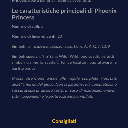
Princess
e parti per una magnifica avventura!
Le caratteristiche principali di Phoenix
Princess
Numero di rulli:
5
Numero di linee vincenti:
20
Simboli:
principessa, palazzo, vaso, fiore, A, K, Q, J, 10, 9
Simboli speciali
: Yin Yang Wild (Wild: può sostituire tutti i
simboli tranne lo scatter), fenice (scatter: può attivare le
partite bonus)
Presta attenzione anche alle regole complete riportate
allâ€™interno del gioco. Non si garantisce la completezza o
l'accuratezza di questo testo. In caso di malfunzionamenti,
tutti i pagamenti e le partite saranno annullati.
Consigliati