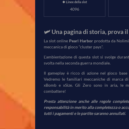
🍀 Linee della slot
4096
🛩 Una pagina di storia, prova i
La slot online
Pearl Harbor
prodotta da Nolimit
meccanica di gioco "cluster pays".
L'ambientazione di questa slot si svolge duran
svolta nella seconda guerra mondiale.
Il gameplay è ricco di azione nel gioco base
Vedremo le familiari meccaniche di marca di N
xBomb e xSize. Gli Zero sono in aria, le mi
combattere!
Presta attenzione anche alle regole complete 
responsabilità in merito alla completezza o accu
tutti i pagamenti e le partite saranno annullati.