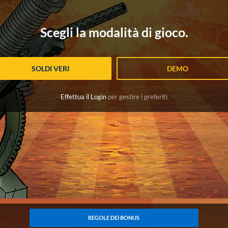
Scegli la modalità di gioco.
SOLDI VERI
DEMO
Effettua il Login
per gestire i preferiti
REGOLE DEI BONUS