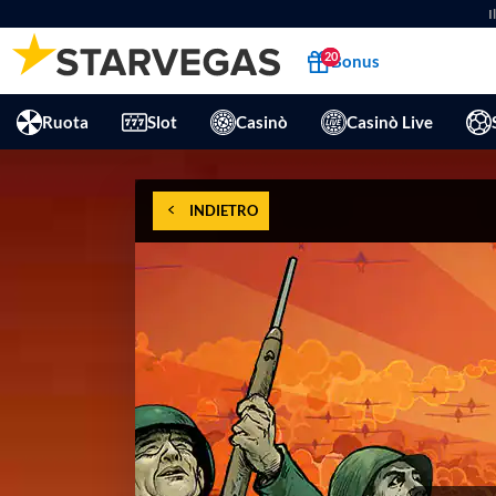
I
20
Bonus
Ruota
Slot
Casinò
Casinò Live
INDIETRO