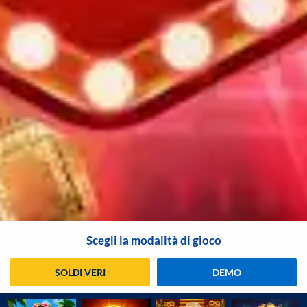
Scegli la modalità di gioco
SOLDI VERI
DEMO