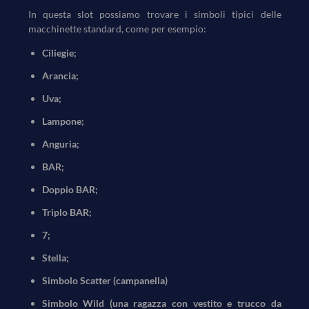
In questa slot possiamo trovare i simboli tipici delle
macchinette standard, come per esempio:
Ciliegie;
Arancia;
Uva;
Lampone;
Anguria;
BAR;
Doppio BAR;
Triplo BAR;
7;
Stella;
Simbolo Scatter (campanella)
Simbolo Wild (una ragazza con vestito e trucco da