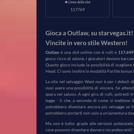
🍀 Linee della slot
117769
Gioca a Outlaw, su starvegas.it!
Vincite in vero stile Western!
Outlaw
è una slot online con 6 rulli e
117.64
gioco ricco di azione, i giocatori devono barcam
Questo gioco include la possibilità di scegliere
Head. Ci sono inoltre la modalità Partite bonu
La vita nel selvaggio West non è per i deboli d
vuoi avere una possibilità di vincere, fai attenz
spara nei saloon. A ogni giro di rulli, potresti t
legge - il che, a seconda di come si mettono l
potrebbero diventare ancora più selvagge se ti 
potrebbero portarti non solo a un’avventura da
Ma non è tutto: grazie alle versioni potenziate
cose possono diventare davvero incandescenti! G