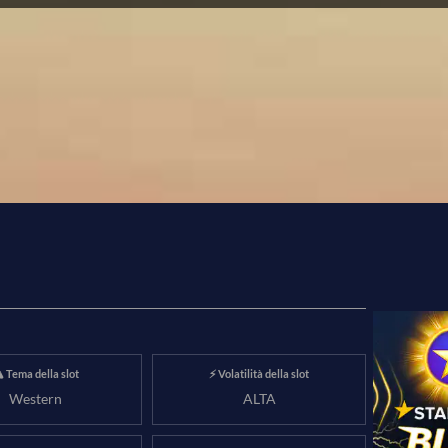
️ Tema della slot
⚡ Volatilità della slot
Western
ALTA