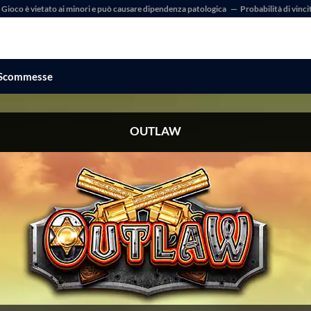
l Gioco è vietato ai minori e può causare dipendenza patologica
—
Probabilità di vinci
Scommesse
OUTLAW