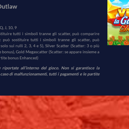
 Outlaw
Q, J, 10, 9
ituire tutti i simboli tranne gli scatter, può comparire
: può sostituire tutti i simboli tranne gli scatter, può
o sui rulli 2, 3, 4 e 5), Silver Scatter (Scatter: 3 o più
e bonus), Gold Megascatter (Scatter: se appare insieme a
artite bonus Enhanced)
riportate all’interno del gioco. Non si garantisce la
caso di malfunzionamenti, tutti i pagamenti e le partite