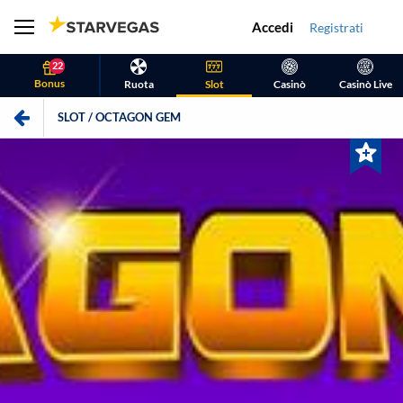
Accedi
Registrati
22
Bonus
Ruota
Slot
Casinò
Casinò Live
SLOT / OCTAGON GEM