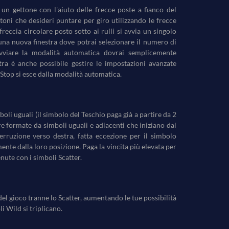
 un gettone con l'aiuto delle frecce poste a fianco del
oni che desideri puntare per giro utilizzando le frecce
freccia circolare posto sotto ai rulli si avvia un singolo
una nuova finestra dove potrai selezionare il numero di
avviare la modalità automatica dovrai semplicemente
stra è anche possibile gestire le impostazioni avanzate
Stop si esce dalla modalità automatica.
oli uguali (il simbolo del Teschio paga già a partire da 2
e formate da simboli uguali e adiacenti che iniziano dal
erruzione verso destra, fatta eccezione per il simbolo
ente dalla loro posizione. Paga la vincita più elevata per
enute con i simboli Scatter.
i del gioco tranne lo Scatter, aumentando le tue possibilità
i Wild si triplicano.