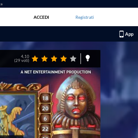
ta
ACCEDI
Registrati
App
4,10
(
29
voti)