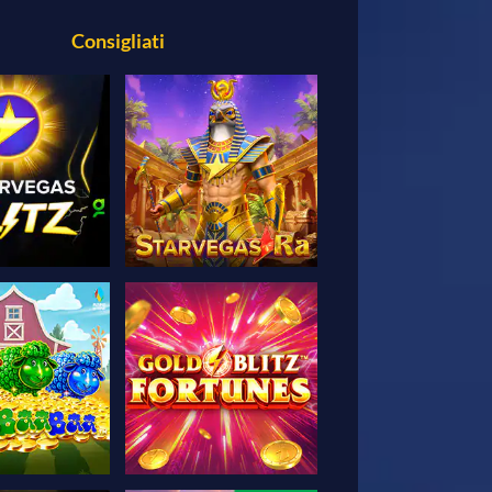
Consigliati