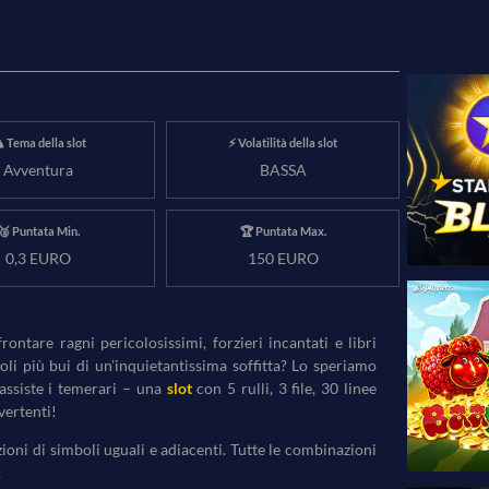
️ Tema della slot
⚡ Volatilità della slot
Avventura
BASSA
🥈 Puntata Min.
🏆 Puntata Max.
0,3 EURO
150 EURO
rontare ragni pericolosissimi, forzieri incantati e libri
oli più bui di un’inquietantissima soffitta? Lo speriamo
assiste i temerari – una
slot
con 5 rulli, 3 file, 30 linee
vertenti!
ioni di simboli uguali e adiacenti. Tutte le combinazioni
.