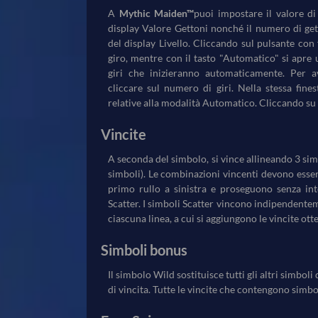
A
Mythic Maiden™
puoi impostare il valore di
display Valore Gettoni nonché il numero di gett
del display Livello. Cliccando sul pulsante con 
giro, mentre con il tasto "Automatico" si apre 
giri che inizieranno automaticamente. Per 
cliccare sul numero di giri. Nella stessa fine
relative alla modalità Automatico. Cliccando su 
Vincite
A seconda del simbolo, si vince allineando 3 simb
simboli). Le combinazioni vincenti devono esser
primo rullo a sinistra e proseguono senza int
Scatter. I simboli Scatter vincono indipendentem
ciascuna linea, a cui si aggiungono le vincite ott
Simboli bonus
Il simbolo Wild sostituisce tutti gli altri simbol
di vincita. Tutte le vincite che contengono simbol