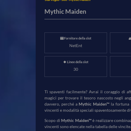
Mythic Maiden
🎰 Fornitore della slot

NetEnt
🍀 Linee della slot
30
Ti spaventi facilmente? Avrai il coraggio di aff
magici per trovare il tesoro nascosto negli ang
davvero, perché a
Mythic Maiden™
la fortuna 
vincenti e modalità speciali spaventosamente di
Scopo di
Mythic Maiden™
è realizzare combinaz
vincenti sono elencate nella tabella delle vincite