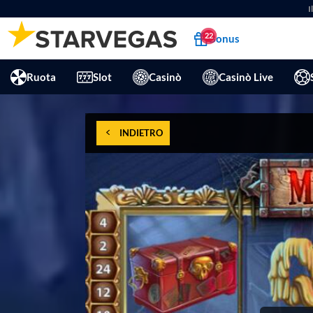
I
22
Bonus
Ruota
Slot
Casinò
Casinò Live
INDIETRO