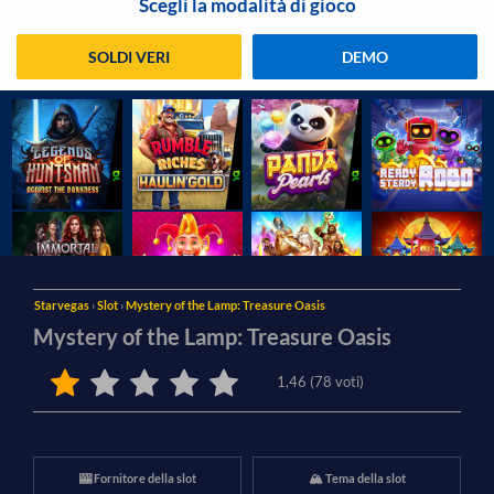
Scegli la modalità di gioco
SOLDI VERI
DEMO
Starvegas
›
Slot
›
Mystery of the Lamp: Treasure Oasis
Mystery of the Lamp: Treasure Oasis
1,46
(
78
voti)
🎰 Fornitore della slot
🏔️ Tema della slot