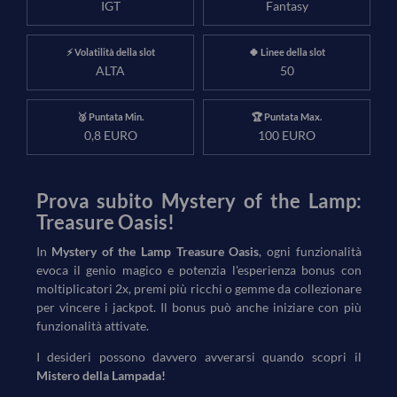
IGT
Fantasy
⚡ Volatilità della slot
🍀 Linee della slot
ALTA
50
🥈 Puntata Min.
🏆 Puntata Max.
0,8 EURO
100 EURO
Prova subito Mystery of the Lamp:
Treasure Oasis!
In
Mystery of the Lamp Treasure Oasis
, ogni funzionalità
evoca il genio magico e potenzia l'esperienza bonus con
moltiplicatori 2x, premi più ricchi o gemme da collezionare
per vincere i jackpot. Il bonus può anche iniziare con più
funzionalità attivate.
I desideri possono davvero avverarsi quando scopri il
Mistero della Lampada!