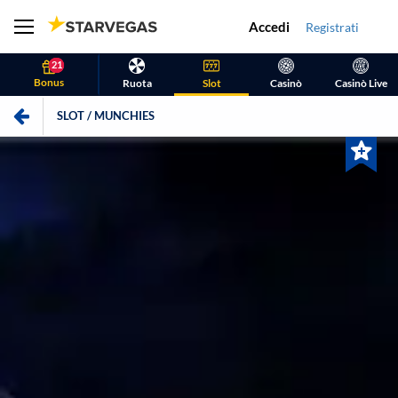
Accedi
Registrati
21
Bonus
Ruota
Slot
Casinò
Casinò Live
SLOT / MUNCHIES