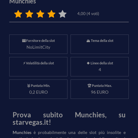
Munchies
4,00
(
4
voti)
🎰 Fornitore della slot
🏔️ Tema della slot
NoLimitCity
⚡ Volatilità della slot
🍀 Linee della slot
4
🥈 Puntata Min.
🏆 Puntata Max.
0,2 EURO
96 EURO
Prova subito Munchies, su
starvegas.it!
Munchies
è probabilmente una delle slot più insolite e