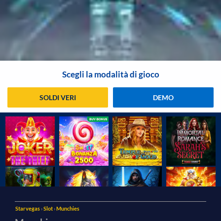
Scegli la modalità di gioco
SOLDI VERI
DEMO
Starvegas
›
Slot
›
Munchies