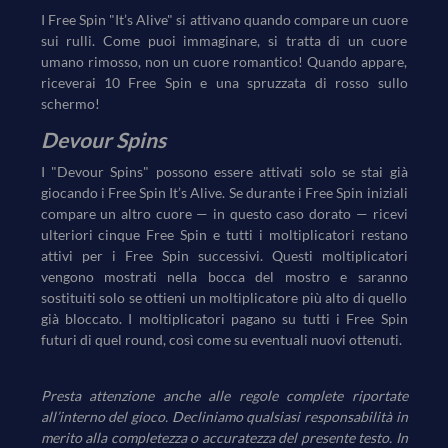
I Free Spin "It’s Alive" si attivano quando compare un cuore
sui rulli. Come puoi immaginare, si tratta di un cuore
umano rimosso, non un cuore romantico! Quando appare,
riceverai 10 Free Spin e una spruzzata di rosso sullo
schermo!
Devour Spins
I "Devour Spins" possono essere attivati solo se stai già
giocando i Free Spin It’s Alive. Se durante i Free Spin iniziali
compare un altro cuore — in questo caso dorato — ricevi
ulteriori cinque Free Spin e tutti i moltiplicatori restano
attivi per i Free Spin successivi. Questi moltiplicatori
vengono mostrati nella bocca del mostro e saranno
sostituiti solo se ottieni un moltiplicatore più alto di quello
già bloccato. I moltiplicatori pagano su tutti i Free Spin
futuri di quel round, così come su eventuali nuovi ottenuti.
Presta attenzione anche alle regole complete riportate
all’interno del gioco. Decliniamo qualsiasi responsabilità in
merito alla completezza o accuratezza del presente testo. In