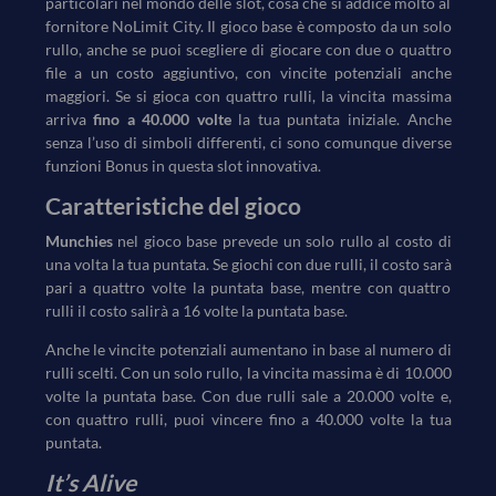
particolari nel mondo delle slot, cosa che si addice molto al
fornitore NoLimit City. Il gioco base è composto da un solo
rullo, anche se puoi scegliere di giocare con due o quattro
file a un costo aggiuntivo, con vincite potenziali anche
maggiori. Se si gioca con quattro rulli, la vincita massima
arriva
fino a 40.000 volte
la tua puntata iniziale. Anche
senza l’uso di simboli differenti, ci sono comunque diverse
funzioni Bonus in questa slot innovativa.
Caratteristiche del gioco
Munchies
nel gioco base prevede un solo rullo al costo di
una volta la tua puntata. Se giochi con due rulli, il costo sarà
pari a quattro volte la puntata base, mentre con quattro
rulli il costo salirà a 16 volte la puntata base.
Anche le vincite potenziali aumentano in base al numero di
rulli scelti. Con un solo rullo, la vincita massima è di 10.000
volte la puntata base. Con due rulli sale a 20.000 volte e,
con quattro rulli, puoi vincere fino a 40.000 volte la tua
puntata.
It’s Alive