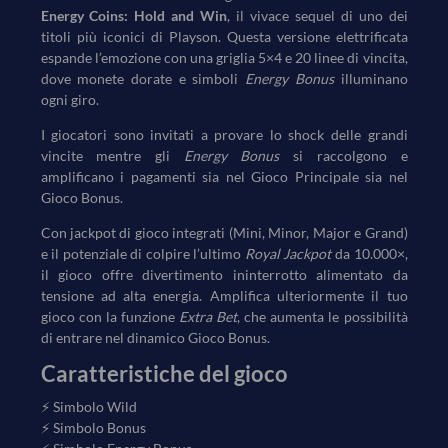
Energy Coins: Hold and Win
, il vivace sequel di uno dei
titoli più iconici di Playson. Questa versione elettrificata
espande l’emozione con una griglia 5×4 e 20 linee di vincita,
dove monete dorate e simboli
Energy Bonus
illuminano
ogni giro.
I giocatori sono invitati a provare lo shock delle grandi
vincite mentre gli
Energy Bonus
si raccolgono e
amplificano i pagamenti sia nel Gioco Principale sia nel
Gioco Bonus.
Con jackpot di gioco integrati (Mini, Minor, Major e Grand)
e il potenziale di colpire l’ultimo
Royal Jackpot
da 10.000×,
il gioco offre divertimento ininterrotto alimentato da
tensione ad alta energia. Amplifica ulteriormente il tuo
gioco con la funzione
Extra Bet
, che aumenta le possibilità
di entrare nel dinamico Gioco Bonus.
Caratteristiche del gioco
⚡ Simbolo Wild
⚡ Simbolo Bonus