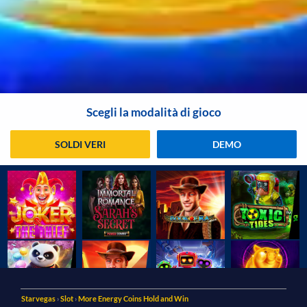
Scegli la modalità di gioco
SOLDI VERI
DEMO
Starvegas
›
Slot
›
More Energy Coins Hold and Win