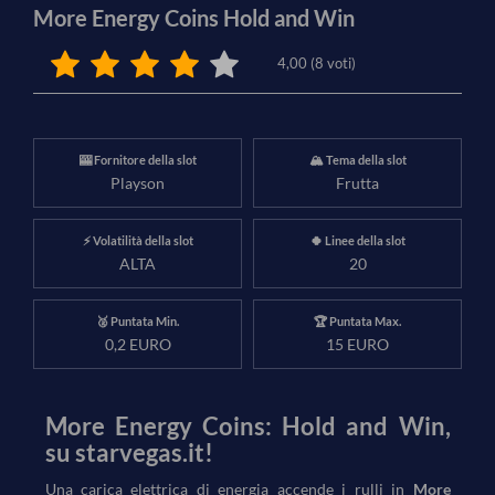
More Energy Coins Hold and Win
4,00
(
8
voti)
🎰 Fornitore della slot
🏔️ Tema della slot
Playson
Frutta
⚡ Volatilità della slot
🍀 Linee della slot
ALTA
20
🥈 Puntata Min.
🏆 Puntata Max.
0,2 EURO
15 EURO
More Energy Coins: Hold and Win,
su starvegas.it!
Una carica elettrica di energia accende i rulli in
More