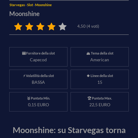
Starvegas
›
Slot
›
Moonshine
Moonshine
4,50
(
4
voti)
🎰 Fornitore della slot
🏔️ Tema della slot
Capecod
American
⚡ Volatilità della slot
🍀 Linee della slot
BASSA
15
🥈 Puntata Min.
🏆 Puntata Max.
0,15 EURO
22,5 EURO
Moonshine: su Starvegas torna