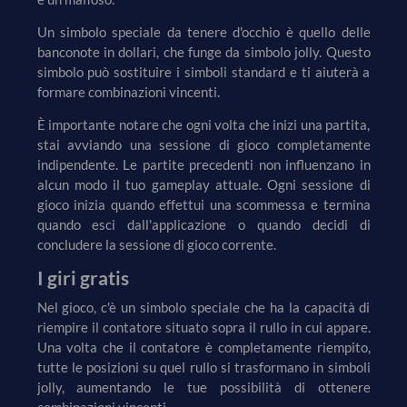
Un simbolo speciale da tenere d'occhio è quello delle
banconote in dollari, che funge da simbolo jolly. Questo
simbolo può sostituire i simboli standard e ti aiuterà a
formare combinazioni vincenti.
È importante notare che ogni volta che inizi una partita,
stai avviando una sessione di gioco completamente
indipendente. Le partite precedenti non influenzano in
alcun modo il tuo gameplay attuale. Ogni sessione di
gioco inizia quando effettui una scommessa e termina
quando esci dall'applicazione o quando decidi di
concludere la sessione di gioco corrente.
I giri gratis
Nel gioco, c'è un simbolo speciale che ha la capacità di
riempire il contatore situato sopra il rullo in cui appare.
Una volta che il contatore è completamente riempito,
tutte le posizioni su quel rullo si trasformano in simboli
jolly, aumentando le tue possibilità di ottenere