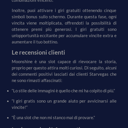
combinazioni vincenti.
Inoltre, puoi attivare i giri gratuiti ottenendo cinque
simboli bonus sullo schermo. Durante questa fase, ogni
vincita viene moltiplicata, offrendoti la possibilità di
ottenere premi più generosi. I giri gratuiti sono
un'opportunità eccitante per accumulare vincite extra e
aumentare il tuo bottino.
Le recensioni clienti
Moonshine è una slot capace di rievocare la storia,
proprio per questo attira molti curiosi. Di seguito, alcuni
dei commenti positivi lasciati dai clienti Starvegas che
ne sono rimasti affascinati:
“Lo stile delle immagini è quello che mi ha colpito di più.”
“I giri gratis sono un grande aiuto per avvicinarsi alle
vincite!”
“È una slot che non mi stanco mai di provare.”