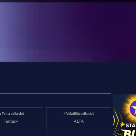
️ Tema della slot
⚡ Volatilità della slot
Fantasy
ALTA