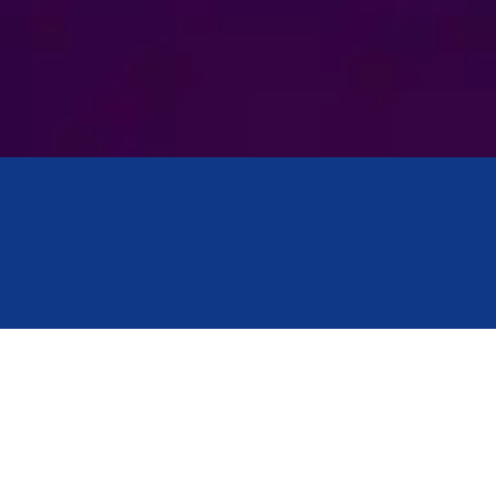
 fai in modo che il gioco continui ad essere divertente. Per assistenza e
ro uno qui su StarVegas. Proteggiamo il tuo account con una tecnologia di
casinò online
più sicuri su cui giocare. Non vendiamo o prestiamo mai i dati