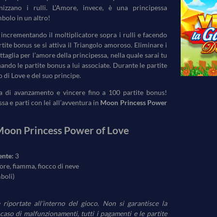
izzano i rulli. L’Amore, invece, è una principessa
bolo in un altro!
 incrementando il moltiplicatore sopra i rulli e facendo
tite bonus se si attiva il Triangolo amoroso. Eliminare i
taglia per l’amore della principessa, nella quale sarai tu
ndo le partite bonus a lui associate. Durante le partite
o di Love e del suo principe.
ra di avanzamento e vincere fino a 100 partite bonus!
ssa e parti con lei all’avventura in
Moon Princess Power
i Moon Princess Power of Love
ente:
3
re, fiamma, fiocco di neve
mboli)
riportate all’interno del gioco. Non si garantisce la
caso di malfunzionamenti, tutti i pagamenti e le partite