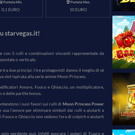
🥈 Puntata Min.
🏆 Puntata Max.
0,1 EURO
10 EURO
 starvegas.it!
e con 5 rulli e combinazioni vincenti rappresentate da
zzontale o verticale.
e tra due principi. I tre protagonisti danno il meglio di sé
a slot ispirata alla serie anime Moon Princess.
dificatori Amore, Fuoco e Ghiaccio, un moltiplicatore,
e delle partite bonus.
ntendono i suoi favori sui rulli di
Moon Princess Power
 usa l’amore per eliminare simboli dai rulli e aiutarti a
 Fuoco e Ghiaccio non vedono l’ora di colpirti e aiutarti
o spin perdente può infatti evocare i poteri di Fuoco e