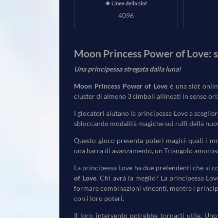
🍀 Linee della slot
4096
Moon Princess Power of Love: su
Una principessa stregata dalla luna!
Moon Princess Power of Love
è una slot onlin
cluster di almeno 3 simboli allineati in senso ori
I giocatori aiutano la principessa Love a sceglier
sbloccando modalità magiche sui rulli della nuov
Questo gioco presenta poteri magici quali i mo
una barra di avanzamento, un Triangolo amoroso 
La principessa Love ha due pretendenti che si co
of Love
. Chi avrà la meglio? La principessa Love
formare combinazioni vincenti, mentre i principi
con i loro poteri.
Il loro intervento potrebbe tornarti utile. Un