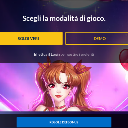
Scegli la modalità di gioco.
SOLDI VERI
DEMO
Effettua il Login
per gestire i preferiti
REGOLE DEI BONUS