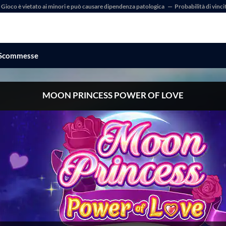
l Gioco è vietato ai minori e può causare dipendenza patologica
—
Probabilità di vinci
Scommesse
MOON PRINCESS POWER OF LOVE