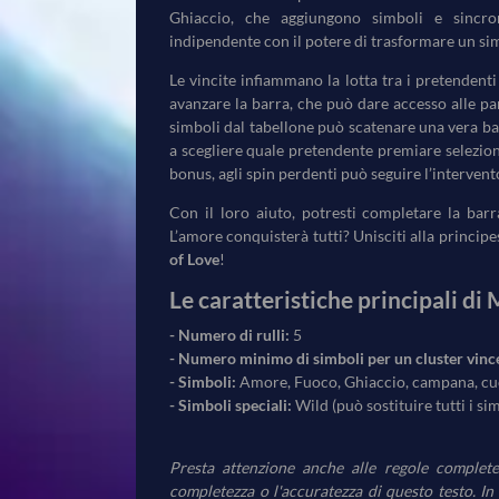
Ghiaccio, che aggiungono simboli e sincron
indipendente con il potere di trasformare un sim
Le vincite infiammano la lotta tra i pretendenti
avanzare la barra, che può dare accesso alle par
simboli dal tabellone può scatenare una vera bat
a scegliere quale pretendente premiare seleziona
bonus, agli spin perdenti può seguire l’intervent
Con il loro aiuto, potresti completare la bar
L’amore conquisterà tutti? Unisciti alla principe
of Love
!
Le caratteristiche principali d
- Numero di rulli:
5
- Numero minimo di simboli per un cluster vinc
- Simboli:
Amore, Fuoco, Ghiaccio, campana, cuo
- Simboli speciali:
Wild (può sostituire tutti i si
Presta attenzione anche alle regole complete 
completezza o l'accuratezza di questo testo. In 