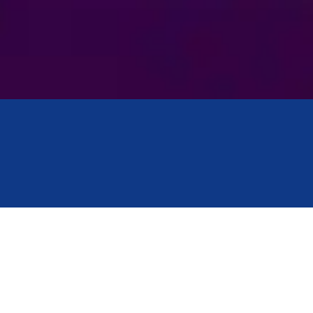
PRELIEVI CELERI
Incassa velocemente le vincite con pochi click!