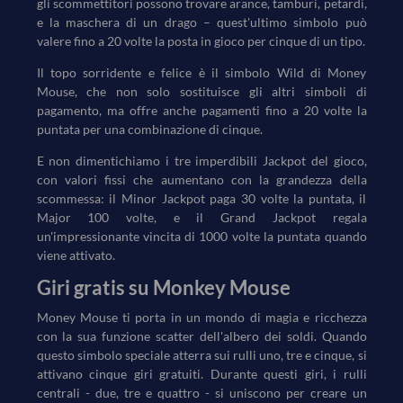
gli scommettitori possono trovare arance, tamburi, petardi,
e la maschera di un drago – quest'ultimo simbolo può
valere fino a 20 volte la posta in gioco per cinque di un tipo.
Il topo sorridente e felice è il simbolo Wild di Money
Mouse, che non solo sostituisce gli altri simboli di
pagamento, ma offre anche pagamenti fino a 20 volte la
puntata per una combinazione di cinque.
E non dimentichiamo i tre imperdibili Jackpot del gioco,
con valori fissi che aumentano con la grandezza della
scommessa: il Minor Jackpot paga 30 volte la puntata, il
Major 100 volte, e il Grand Jackpot regala
un'impressionante vincita di 1000 volte la puntata quando
viene attivato.
Giri gratis su Monkey Mouse
Money Mouse ti porta in un mondo di magia e ricchezza
con la sua funzione scatter dell'albero dei soldi. Quando
questo simbolo speciale atterra sui rulli uno, tre e cinque, si
attivano cinque giri gratuiti. Durante questi giri, i rulli
centrali - due, tre e quattro - si uniscono per creare un