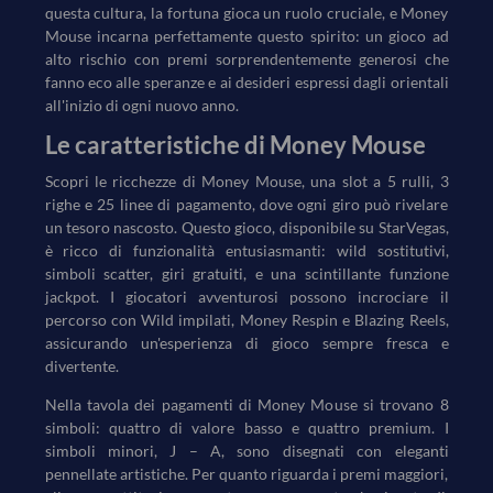
questa cultura, la fortuna gioca un ruolo cruciale, e Money
Mouse incarna perfettamente questo spirito: un gioco ad
alto rischio con premi sorprendentemente generosi che
fanno eco alle speranze e ai desideri espressi dagli orientali
all'inizio di ogni nuovo anno.
Le caratteristiche di Money Mouse
Scopri le ricchezze di Money Mouse, una slot a 5 rulli, 3
righe e 25 linee di pagamento, dove ogni giro può rivelare
un tesoro nascosto. Questo gioco, disponibile su StarVegas,
è ricco di funzionalità entusiasmanti: wild sostitutivi,
simboli scatter, giri gratuiti, e una scintillante funzione
jackpot. I giocatori avventurosi possono incrociare il
percorso con Wild impilati, Money Respin e Blazing Reels,
assicurando un'esperienza di gioco sempre fresca e
divertente.
Nella tavola dei pagamenti di Money Mouse si trovano 8
simboli: quattro di valore basso e quattro premium. I
simboli minori, J – A, sono disegnati con eleganti
pennellate artistiche. Per quanto riguarda i premi maggiori,