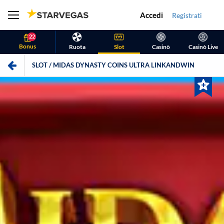
Accedi
Registrati
22
Bonus
Ruota
Slot
Casinò
Casinò Live
SLOT / MIDAS DYNASTY COINS ULTRA LINKANDWIN