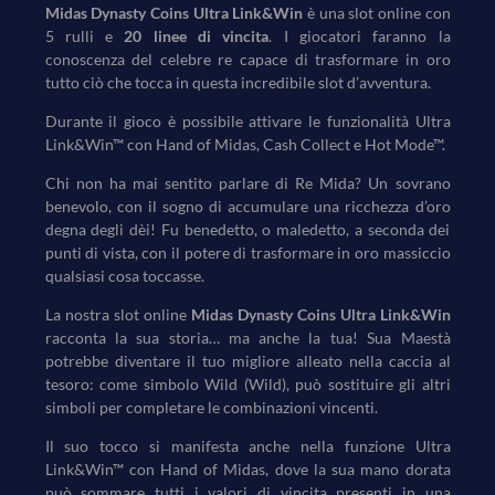
Midas Dynasty Coins Ultra Link&Win
è una slot online con
5 rulli e
20 linee di vincita
. I giocatori faranno la
conoscenza del celebre re capace di trasformare in oro
tutto ciò che tocca in questa incredibile slot d’avventura.
Durante il gioco è possibile attivare le funzionalità Ultra
Link&Win™ con Hand of Midas, Cash Collect e Hot Mode™.
Chi non ha mai sentito parlare di Re Mida? Un sovrano
benevolo, con il sogno di accumulare una ricchezza d’oro
degna degli dèi! Fu benedetto, o maledetto, a seconda dei
punti di vista, con il potere di trasformare in oro massiccio
qualsiasi cosa toccasse.
La nostra slot online
Midas Dynasty Coins Ultra Link&Win
racconta la sua storia… ma anche la tua! Sua Maestà
potrebbe diventare il tuo migliore alleato nella caccia al
tesoro: come simbolo Wild (Wild), può sostituire gli altri
simboli per completare le combinazioni vincenti.
Il suo tocco si manifesta anche nella funzione Ultra
Link&Win™ con Hand of Midas, dove la sua mano dorata
può sommare tutti i valori di vincita presenti in una