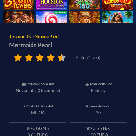
Starvegas
›
Slot
›
Mermaids Pearl
Mermaids Pearl
4,55
(
71
voti)
🎰 Fornitore della slot
🏔️ Tema della slot
Novomatic (Greentube)
Fantasy
⚡ Volatilità della slot
🍀 Linee della slot
MEDIA
20
🥈 Puntata Min.
🏆 Puntata Max.
0,01 EURO
100 EURO