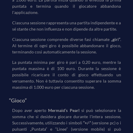
puntata e termina quando il giocatore abbandona
l'applicazione.
Ciascuna sessione rappresenta una partita indipendente e a
sé stante che non influenza e non dipende da altre partite.
Ciascuna sessione comprende diverse fasi chiamate
„giri“
.
Al termine di ogni giro è possibile abbandonare il gioco,
terminando così automaticamente la sessione.
La puntata minima per giro è pari a 0,20 euro, mentre la
puntata massima è di 100 euro. Durante la sessione è
possibile ricaricare il conto di gioco effettuando un
versamento. Non è tuttavia consentito superare la somma
massima di 1.000 euro per ciascuna sessione.
“Gioco”
Dopo aver aperto
Mermaid’s Pearl
si può selezionare la
somma che si desidera giocare durante l'intera sessione.
Successivamente, utilizzando i simboli
“+/-“
(versione pc) o i
pulsanti „Puntata“ e “Linee” (versione mobile) si può