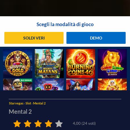
Scegli la modalità di gioco
SOLDI VERI
DEMO
Starvegas
›
Slot
›
Mental 2
Mental 2
4,00
(
24
voti)