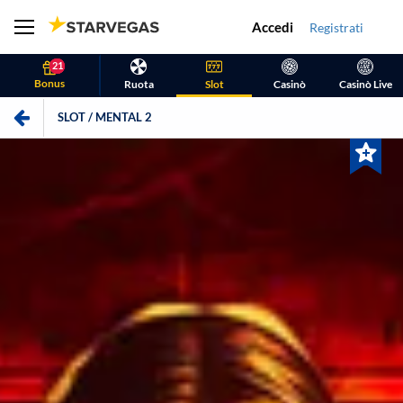
Accedi
Registrati
21
Bonus
Ruota
Slot
Casinò
Casinò Live
SLOT / MENTAL 2