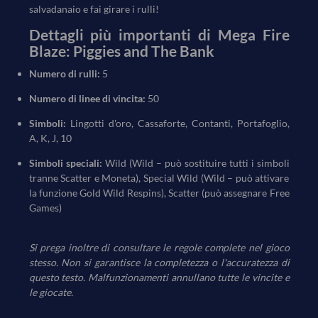
salvadanaio e fai girare i rulli!
Dettagli più importanti di Mega Fire
Blaze: Piggies and The Bank
Numero di rulli:
5
Numero di linee di vincita:
50
Simboli:
Lingotti d'oro, Cassaforte, Contanti, Portafoglio,
A, K, J, 10
Simboli speciali:
Wild (Wild – può sostituire tutti i simboli
tranne Scatter e Moneta), Special Wild (Wild – può attivare
la funzione Gold Wild Respins), Scatter (può assegnare Free
Games)
Si prega inoltre di consultare le regole complete nel gioco
stesso. Non si garantisce la completezza o l'accuratezza di
questo testo. Malfunzionamenti annullano tutte le vincite e
le giocate.