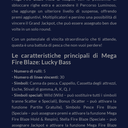
sbloccare righe extra e accendere il Percorso Luminoso,
che aggiunge un ulteriore livello di suspense, offrendo
premi aggiuntivi, Moltiplicatori e persino una possibilità di
vincere il Grand Jackpot, che può essere assegnato ben due
volte in un solo round.
Con un potenziale di vincita straordinario che ti attende,
questa è una battuta di pesca che non vuoi perdere!
Le caratteristiche principali di Mega
Fire Blaze: Lucky Bass
- Numero di rulli:
5
- Numero di linee vincenti:
30
- Simboli:
Canna da pesca, Cappello, Cassetta degli attrezzi,
Esche, Stivali di gomma, A, K, Q, J
- Simboli speciali:
Wild (Wild – può sostituire tutti i simboli
tranne Scatter e Speciali), Bonus (Scatter – può attivare la
funzione Partite Gratuite), Simbolo Pesce Fire Blaze
(Speciale – può assegnare premi e attivare la funzione Mega
Fire Blaze Hold & Respin), Stella Fire Blaze (Speciale – può
assegnare Jackpot e attivare la funzione Mega Fire Blaze