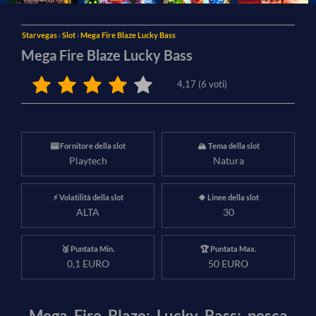
Starvegas
›
Slot
›
Mega Fire Blaze Lucky Bass
Mega Fire Blaze Lucky Bass
4,17
(
6
voti)
🎰 Fornitore della slot
🏔️ Tema della slot
Playtech
Natura
⚡ Volatilità della slot
🍀 Linee della slot
ALTA
30
🥈 Puntata Min.
🏆 Puntata Max.
0,1 EURO
50 EURO
Mega Fire Blaze: Lucky Bass: p
esca