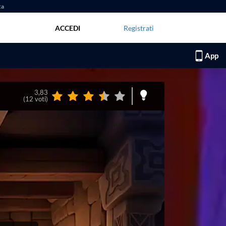
ta
ACCEDI
Registrati
App
3,83
(
12
voti)