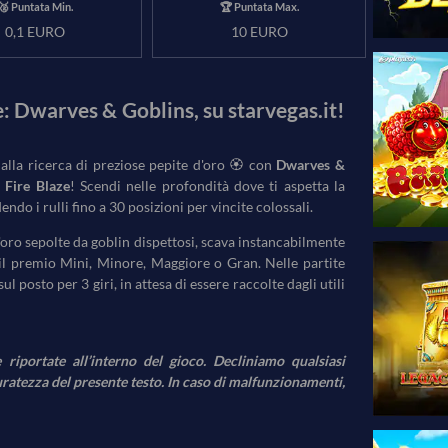
🥈 Puntata Min.
🏆 Puntata Max.
0,1 EURO
10 EURO
: Dwarves & Goblins, su starvegas.it!
alla ricerca di preziose pepite d'oro 🏵️ con
Dwarves &
 Fire Blaze
! Scendi nelle profondità dove ti aspetta la
endo i rulli fino a 30 posizioni per vincite colossali.
 d'oro sepolte da goblin dispettosi, scava instancabilmente
 il premio Mini, Minore, Maggiore o Gran. Nelle partite
l posto per 3 giri, in attesa di essere raccolte dagli utili
riportate all’interno del gioco. Decliniamo qualsiasi
ratezza del presente testo. In caso di malfunzionamenti,