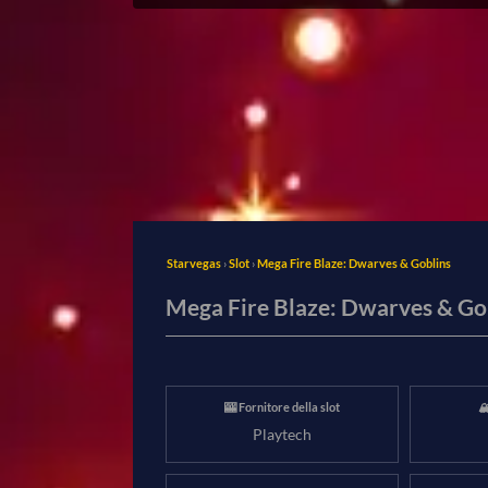
Starvegas
›
Slot
›
Mega Fire Blaze: Dwarves & Goblins
Mega Fire Blaze: Dwarves & Go
🎰 Fornitore della slot

Playtech