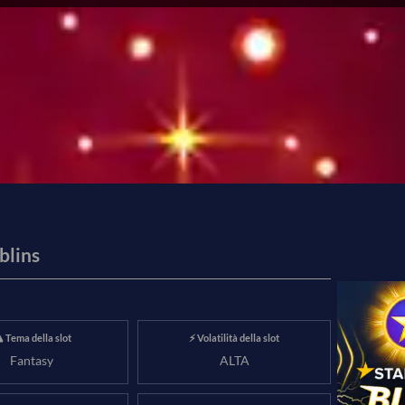
blins
️ Tema della slot
⚡ Volatilità della slot
Fantasy
ALTA