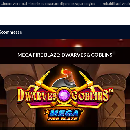
l Gioco è vietato ai minori e può causare dipendenza patologica
—
Probabilità di vinci
Scommesse
MEGA FIRE BLAZE: DWARVES & GOBLINS