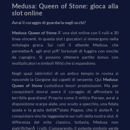
Medusa: Queen of Stone: gioca alla
slot online
Avrai il coraggio di guardarla negli occhi?
Medusa: Queen of Stone
Ã¨ una slot online con 5 rulli e 30
linee vincenti. In questa slot i giocatori si immergono nella
mitologia greca. Sui rulli li attende Medusa, che
permetterÃ agli eroi piÃ¹ fortunati di fuggire con vincite
da capogiro. Si possono ottenere partite bonus con
moltiplicatori e simboli Wild che si espandono.
Negli spazi labirintici di un antico tempio in rovina si
nasconde la Gorgone dai capelli di serpente. Qui
Medusa:
Queen of Stone
custodisce tesori preziosissimi. Ma per
conquistarli dovrai avere il coraggio di affrontare la
terribile guardiana! Proprio come il mitico Perseo, avrai a
disposizione scarpe alate, uno scudo a specchio, una fidata
spada e la grazia dellâ€™alato Pegaso, che ti aiuterÃ a
conquistare vincite leggendarie sui rulli della nostra slot. A
differenza del mito classico, tuttavia, Medusa non
pietrificherÃ i rulli. Comparendo, il potente simbolo verde