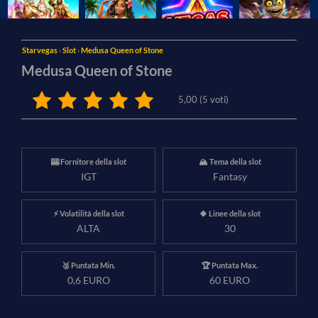
Starvegas
›
Slot
›
Medusa Queen of Stone
Medusa Queen of Stone
5,00
(
5
voti)
🎰 Fornitore della slot
🏔️ Tema della slot
IGT
Fantasy
⚡ Volatilità della slot
🍀 Linee della slot
ALTA
30
🥈 Puntata Min.
🏆 Puntata Max.
0,6 EURO
60 EURO