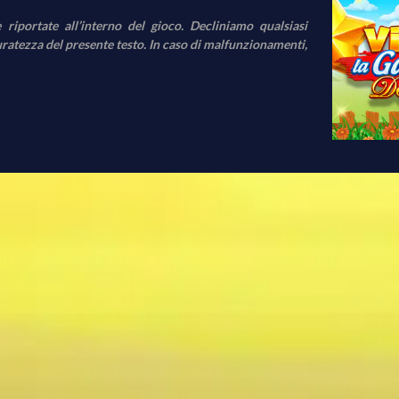
riportate all’interno del gioco. Decliniamo qualsiasi
ratezza del presente testo. In caso di malfunzionamenti,