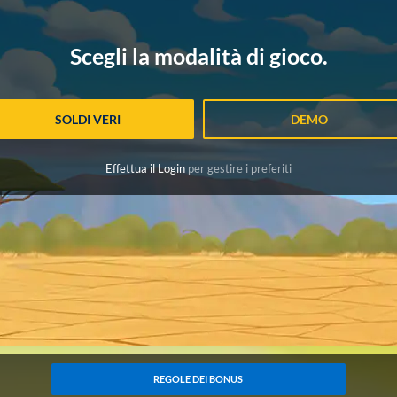
Scegli la modalità di gioco.
SOLDI VERI
DEMO
Effettua il Login
per gestire i preferiti
REGOLE DEI BONUS