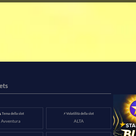
ets
️ Tema della slot
⚡ Volatilità della slot
Avventura
ALTA