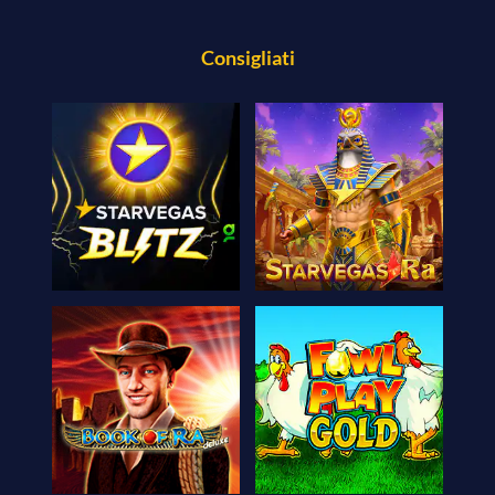
Consigliati