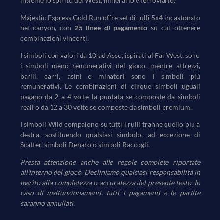
insieme lo spirito del West, minerario e ferroviario.
Majestic Express Gold Run offre set di rulli 5x4 incastonato
nel canyon, con
25 linee di pagamento
su cui ottenere
combinazioni vincenti.
I simboli con valori da 10 ad Asso, ispirati al Far West, sono
i simboli meno remunerativi del gioco, mentre attrezzi,
barili, carri, asini e minatori sono i simboli più
remunerativi. Le combinazioni di cinque simboli uguali
pagano da 2 a 4 volte la puntata se composte da simboli
reali o da 12 a 30 volte se composte da simboli premium.
I simboli Wild compaiono su tutti i rulli tranne quello più a
destra, sostituendo qualsiasi simbolo, ad eccezione di
Scatter, simboli Denaro o simboli Raccogli.
Presta attenzione anche alle regole complete riportate
all’interno del gioco. Decliniamo qualsiasi responsabilità in
merito alla completezza o accuratezza del presente testo. In
caso di malfunzionamenti, tutti i pagamenti e le partite
saranno annullati.