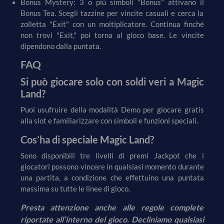
Bonus Mystery: 3 o più simboli "Bonus" attivano il
Bonus Tea. Scegli tazzine per vincite casuali e cerca la
zolletta "Exit" con un moltiplicatore. Continua finché
non trovi "Exit," poi torna al gioco base. Le vincite
dipendono dalla puntata.
FAQ
Si può giocare solo con soldi veri a Magic
Land?
Puoi usufruire della modalità Demo per giocare gratis
alla slot e familiarizzare con simboli e funzioni speciali.
Cos’ha di speciale Magic Land?
Sono disponibili tre livelli di premi Jackpot che i
giocatori possono vincere in qualsiasi momento durante
una partita, a condizione che effettuino una puntata
massima su tutte le linee di gioco.
Presta attenzione anche alle regole complete
riportate all’interno del gioco. Decliniamo qualsiasi