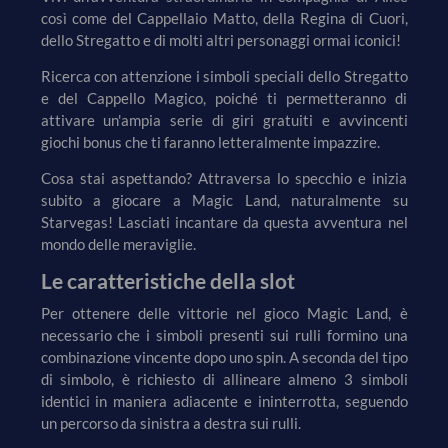
così come del Cappellaio Matto, della Regina di Cuori,
dello Stregatto e di molti altri personaggi ormai iconici!
Ricerca con attenzione i simboli speciali dello Stregatto
e del Cappello Magico, poiché ti permetteranno di
attivare un'ampia serie di giri gratuiti e avvincenti
giochi bonus che ti faranno letteralmente impazzire.
Cosa stai aspettando? Attraversa lo specchio e inizia
subito a giocare a Magic Land, naturalmente su
Starvegas! Lasciati incantare da questa avventura nel
mondo delle meraviglie.
Le caratteristiche della slot
Per ottenere delle vittorie nel gioco Magic Land, è
necessario che i simboli presenti sui rulli formino una
combinazione vincente dopo uno spin. A seconda del tipo
di simbolo, è richiesto di allineare almeno 3 simboli
identici in maniera adiacente e ininterrotta, seguendo
un percorso da sinistra a destra sui rulli.