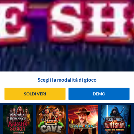
Scegli la modalità di gioco
SOLDI VERI
DEMO