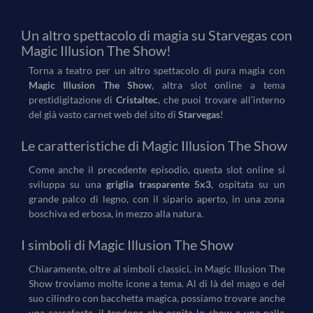
Un altro spettacolo di magia su Starvegas con
Magic Illusion The Show!
Torna a teatro per un altro spettacolo di pura magia con
Magic Illusion The Show
, altra slot online a tema
prestidigitazione di
Cristaltec
, che puoi trovare all’interno
del già vasto carnet web del sito di
Starvegas
!
Le caratteristiche di Magic Illusion The Show
Come anche il precedente episodio, questa slot online si
sviluppa su una
griglia trasparente 5x3
, ospitata su un
grande palco di legno, con il sipario aperto, in una zona
boschiva ed erbosa, in mezzo alla natura.
I simboli di Magic Illusion The Show
Chiaramente, oltre ai simboli classici, in Magic Illusion The
Show troviamo molte icone a tema. Al di là del mago e del
suo cilindro con bacchetta magica, possiamo trovare anche
una cassaforte, il tendone che ospita lo show e una palla