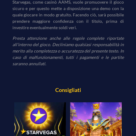
Starvegas, come casinò AAMS, vuole promuovere il gioco
sicuro e per questo mette a disposizione una demo con la
quale giocare in modo gratuito. Facendo ciò, sarà possibile
prendere maggiore confidenza con il titolo, prima di
investire eventualmente soldi veri.
Presta attenzione anche alle regole complete riportate
all’interno del gioco. Decliniamo qualsiasi responsabilità in
merito alla completezza o accuratezza del presente testo. In
caso di malfunzionamenti, tutti i pagamenti e le partite
saranno annullati.
Consigliati