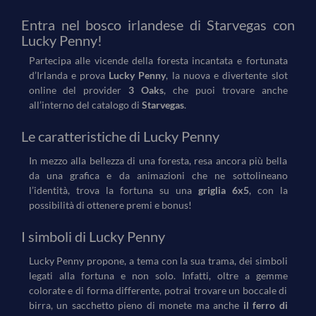
Entra nel bosco irlandese di Starvegas con
Lucky Penny!
Partecipa alle vicende della foresta incantata e fortunata
d’Irlanda e prova
Lucky Penny
, la nuova e divertente slot
online del provider
3 Oaks
, che puoi trovare anche
all’interno del catalogo di
Starvegas
.
Le caratteristiche di Lucky Penny
In mezzo alla bellezza di una foresta, resa ancora più bella
da una grafica e da animazioni che ne sottolineano
l’identità, trova la fortuna su una
griglia 6x5
, con la
possibilità di ottenere premi e bonus!
I simboli di Lucky Penny
Lucky Penny propone, a tema con la sua trama, dei simboli
legati alla fortuna e non solo. Infatti, oltre a gemme
colorate e di forma differente, potrai trovare un boccale di
birra, un sacchetto pieno di monete ma anche
il ferro di