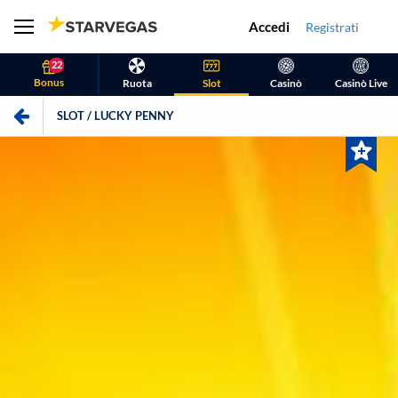
Accedi
Registrati
22
Bonus
Ruota
Slot
Casinò
Casinò Live
SLOT / LUCKY PENNY