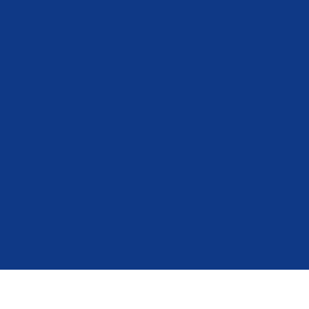
GIOCARE RESPONSABILMENTE