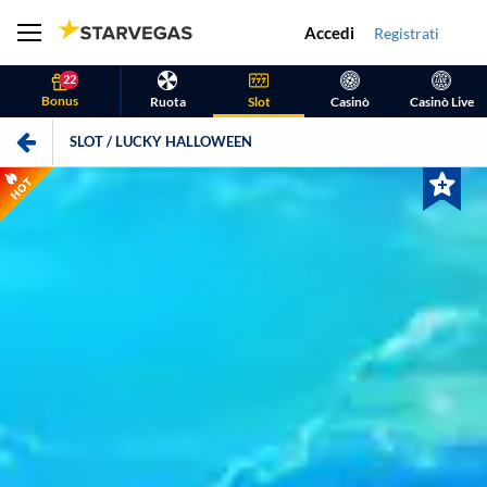
Accedi
Registrati
22
Bonus
Ruota
Slot
Casinò
Casinò Live
SLOT / LUCKY HALLOWEEN