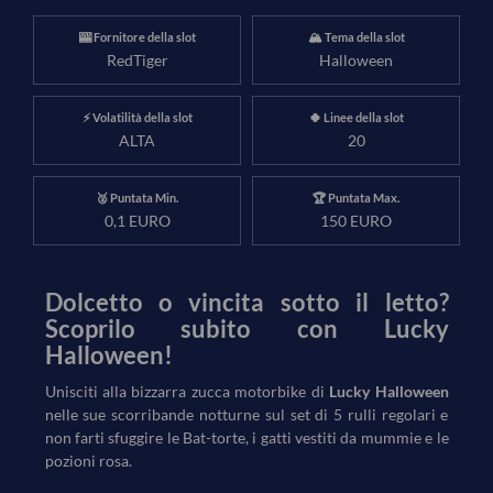
🎰 Fornitore della slot
🏔️ Tema della slot
RedTiger
Halloween
⚡ Volatilità della slot
🍀 Linee della slot
ALTA
20
🥈 Puntata Min.
🏆 Puntata Max.
0,1 EURO
150 EURO
Dolcetto o vincita sotto il letto?
Scoprilo subito con Lucky
Halloween!
Unisciti alla bizzarra zucca motorbike di
Lucky Halloween
nelle sue scorribande notturne sul set di 5 rulli regolari e
non farti sfuggire le Bat-torte, i gatti vestiti da mummie e le
pozioni rosa.