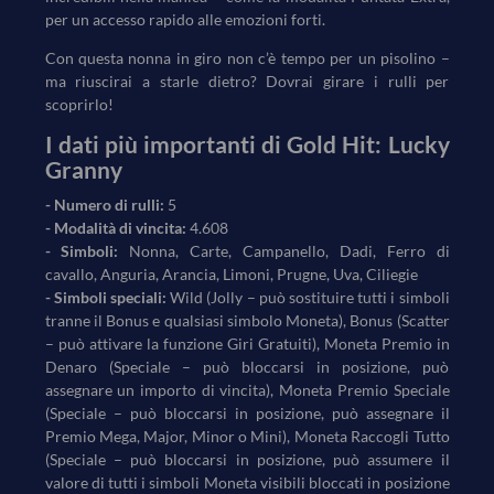
per un accesso rapido alle emozioni forti.
Con questa nonna in giro non c’è tempo per un pisolino –
ma riuscirai a starle dietro? Dovrai girare i rulli per
scoprirlo!
I dati più importanti di Gold Hit: Lucky
Granny
- Numero di rulli:
5
- Modalità di vincita:
4.608
- Simboli:
Nonna, Carte, Campanello, Dadi, Ferro di
cavallo, Anguria, Arancia, Limoni, Prugne, Uva, Ciliegie
- Simboli speciali:
Wild (Jolly – può sostituire tutti i simboli
tranne il Bonus e qualsiasi simbolo Moneta), Bonus (Scatter
– può attivare la funzione Giri Gratuiti), Moneta Premio in
Denaro (Speciale – può bloccarsi in posizione, può
assegnare un importo di vincita), Moneta Premio Speciale
(Speciale – può bloccarsi in posizione, può assegnare il
Premio Mega, Major, Minor o Mini), Moneta Raccogli Tutto
(Speciale – può bloccarsi in posizione, può assumere il
valore di tutti i simboli Moneta visibili bloccati in posizione